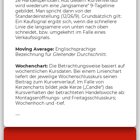
26 Handelsperioden. Aus diesem Kurvenverlauf
wird wiederum eine „langsamere“ 9-Tagelinie
gebildet. Man spricht dann von der
Standardeinstellung (12/26/9). Grundsätzlich gilt:
Ein Kaufsignal ergibt sich, wenn die schnellere
Linie die langsamere von unten nach oben
schneidet, bzw. umgekehrt im Falle eines
Verkaufssignals.
Moving Average:
Englischsprachige
Bezeichnung für
Gleitender Durchschnitt.
Wochenchart:
Die Betrachtungsweise basiert auf
wöchentlichen Kursdaten. Bei einem Linienchart
liefert der jeweilige Wochenschlusskurs seinen
Beitrag zum Kurvenverlauf. Im Falle von
Kerzencharts bildet jede Kerze („Candle“) das
Kursverhalten der betrachteten Handelswoche ab:
Montagseröffnungs- und Freitagsschlusskurs;
Wochenhoch und -tief.
---