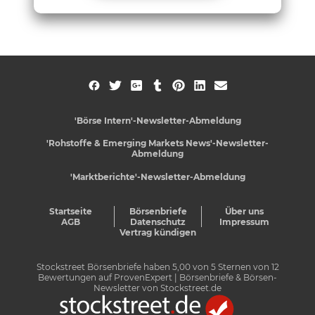
'Börse Intern'-Newsletter-Abmeldung
'Rohstoffe & Emerging Markets News'-Newsletter-
Abmeldung
'Marktberichte'-Newsletter-Abmeldung
Startseite
Börsenbriefe
Über uns
AGB
Datenschutz
Impressum
Vertrag kündigen
Stockstreet Börsenbriefe
haben
5,00
von
5
Sternen von
12
Bewertungen auf
ProvenExpert
| Börsenbriefe & Börsen-
Newsletter von Stockstreet.de