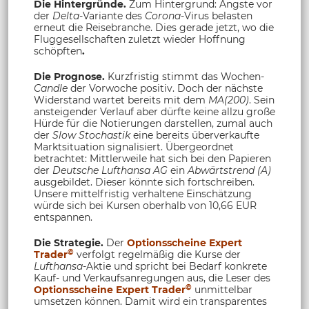
Die Hintergründe.
Zum Hintergrund: Ängste vor
der
Delta
-Variante des
Corona
-Virus belasten
erneut die Reisebranche. Dies gerade jetzt, wo die
Fluggesellschaften zuletzt wieder Hoffnung
schöpften
.
Die Prognose.
Kurzfristig stimmt das Wochen-
Candle
der Vorwoche positiv. Doch der nächste
Widerstand wartet bereits mit dem
MA(200)
. Sein
ansteigender Verlauf aber dürfte keine allzu große
Hürde für die Notierungen darstellen, zumal auch
der
Slow Stochastik
eine bereits überverkaufte
Marktsituation signalisiert. Übergeordnet
betrachtet: Mittlerweile hat sich bei den Papieren
der
Deutsche Lufthansa AG
ein
Abwärtstrend (A)
ausgebildet. Dieser könnte sich fortschreiben.
Unsere mittelfristig verhaltene Einschätzung
würde sich bei Kursen oberhalb von 10,66 EUR
entspannen.
Die Strategie.
Der
Optionsscheine Expert
©
Trader
verfolgt regelmäßig die Kurse der
Lufthansa
-Aktie und spricht bei Bedarf konkrete
Kauf- und Verkaufsanregungen aus, die Leser des
©
Optionsscheine Expert Trader
unmittelbar
umsetzen können. Damit wird ein transparentes