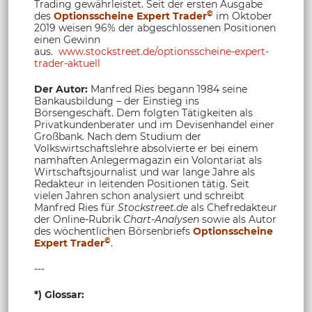
Trading gewährleistet. Seit der ersten Ausgabe
©
des
Optionsscheine Expert Trader
im Oktober
2019 weisen 96% der abgeschlossenen Positionen
einen Gewinn
aus.
www.stockstreet.de/optionsscheine-expert-
trader-aktuell
Der Autor:
Manfred Ries begann 1984 seine
Bankausbildung – der Einstieg ins
Börsengeschäft. Dem folgten Tätigkeiten als
Privatkundenberater und im Devisenhandel einer
Großbank. Nach dem Studium der
Volkswirtschaftslehre absolvierte er bei einem
namhaften Anlegermagazin ein Volontariat als
Wirtschaftsjournalist und war lange Jahre als
Redakteur in leitenden Positionen tätig. Seit
vielen Jahren schon analysiert und schreibt
Manfred Ries für
Stockstreet.de
als Chefredakteur
der Online-Rubrik
Chart-Analysen
sowie als Autor
des wöchentlichen Börsenbriefs
Optionsscheine
©
Expert Trader
.
---
*) Glossar: