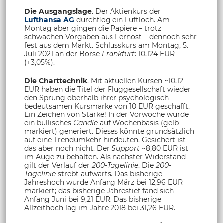
Die Ausgangslage
. Der Aktienkurs der
Lufthansa AG
durchflog ein Luftloch. Am
Montag aber gingen die Papiere – trotz
schwachen Vorgaben aus Fernost – dennoch sehr
fest aus dem Markt. Schlusskurs am Montag, 5.
Juli 2021 an der Börse
Frankfurt
: 10,124 EUR
(+3,05%).
Die Charttechnik
. Mit aktuellen Kursen ~10,12
EUR haben die Titel der Fluggesellschaft wieder
den Sprung oberhalb ihrer psychologisch
bedeutsamen Kursmarke von 10 EUR geschafft.
Ein Zeichen von Stärke! In der Vorwoche wurde
ein bullisches
Candle
auf Wochenbasis (gelb
markiert) generiert. Dieses könnte grundsätzlich
auf eine Trendumkehr hindeuten. Gesichert ist
das aber noch nicht. Der
Support
~8,80 EUR ist
im Auge zu behalten. Als nächster Widerstand
gilt der Verlauf der
200-Tagelinie
. Die
200-
Tagelinie
strebt aufwärts. Das bisherige
Jahreshoch wurde Anfang März bei 12,96 EUR
markiert; das bisherige Jahrestief fand sich
Anfang Juni bei 9,21 EUR. Das bisherige
Allzeithoch lag im Jahre 2018 bei 31,26 EUR.