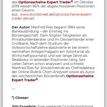
©
des
Optionsscheine Expert Trader
im Oktober
2019 weisen 96% der abgeschlossenen Positionen
einen Gewinn
aus.
www.stockstreet.de/optionsscheine-expert-
trader-aktuell
Der Autor:
Manfred Ries begann 1984 seine
Bankausbildung – der Einstieg ins
Börsengeschäft. Dem folgten Tätigkeiten als
Privatkundenberater und im Devisenhandel einer
Großbank. Nach dem Studium der
Volkswirtschaftslehre absolvierte er bei einem
namhaften Anlegermagazin ein Volontariat als
Wirtschaftsjournalist und war lange Jahre als
Redakteur in leitenden Positionen tätig. Seit
vielen Jahren schon analysiert und schreibt
Manfred Ries für
Stockstreet.de
als Chefredakteur
der Online-Rubrik
Chart-Analysen
sowie als Autor
des wöchentlichen Börsenbriefs
Optionsscheine
©
Expert Trader
.
---
*) Glossar:
200-Tagelinie:
Eine gleitende Durchschnittslinie,