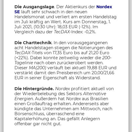
Die Ausgangslage
. Der Aktienkurs der
Nordex
SE
läuft sehr schwach in den neuen
Handelsmonat und verliert am ersten Handelstag
im Juli kräftig an Wert. Kurs am Donnerstag, 1.
Juli 2021, (10:30 Uhr): 18,03 EUR (-12%). Im
Vergleich dazu der
TecDAX
-Index: -0,2%.
Die Charttechnik
. In den vorausgegangenen
acht Handelstagen stiegen die Notierungen des
TecDAX
-Titels von 17,35 Euro bis auf 21,20 Euro
(+22%). Dabei konnte zeitweilig wieder die
200-
Tagelinie
nach oben zurückerobert werden.
Dieser
MA(200)
verläuft bei aktuell 19,88 EUR und
verstärkt damit den Preisbereich um 20,00/21,66
EUR in seiner Eigenschaft als Widerstand.
Die Hintergründe.
Nordex
profitiert aktuell von
der Wiederbelebung des Sektors
Alternative
Energien
. Außerdem hat
Nordex
aus Brasilien
einen Großauftrag erhalten. Andererseits aber
kündigte das Unternehmen am Mittwoch, nach
Börsenschluss, überraschend eine
Kapitalerhöhung an. Das gefällt Anlegern
offenbar gar nicht gut.