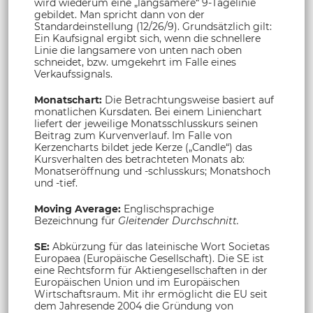
wird wiederum eine „langsamere“ 9-Tagelinie
gebildet. Man spricht dann von der
Standardeinstellung (12/26/9). Grundsätzlich gilt:
Ein Kaufsignal ergibt sich, wenn die schnellere
Linie die langsamere von unten nach oben
schneidet, bzw. umgekehrt im Falle eines
Verkaufssignals.
Monatschart:
Die Betrachtungsweise basiert auf
monatlichen Kursdaten. Bei einem Linienchart
liefert der jeweilige Monatsschlusskurs seinen
Beitrag zum Kurvenverlauf. Im Falle von
Kerzencharts bildet jede Kerze („Candle“) das
Kursverhalten des betrachteten Monats ab:
Monatseröffnung und -schlusskurs; Monatshoch
und -tief.
Moving Average:
Englischsprachige
Bezeichnung für
Gleitender Durchschnitt.
SE:
Abkürzung für das lateinische Wort Societas
Europaea (Europäische Gesellschaft). Die SE ist
eine Rechtsform für Aktiengesellschaften in der
Europäischen Union und im Europäischen
Wirtschaftsraum. Mit ihr ermöglicht die EU seit
dem Jahresende 2004 die Gründung von