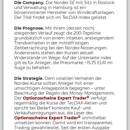
Die Company.
Die
Nordex SE
mit Sitz in Rostock
und Verwaltung in Hamburg ist ein
börsennotierter Hersteller von Windkraftanlagen.
Der Titel findet sich im
TecDAX
-Index gelistet.
Die Prognose.
Mit ihrem (derzeit noch)
steigenden Verlauf zeugt die
200-Tagelinie
grundsätzlich von einem intakten, ansteigendem
Trendverhalten in der mittelfristigen
Zeitbetrachtung bei den
Nordex
-Notierungen.
Andererseits stehen den Kursen aktuell
Widerstände im Wege. Auf der Unterseite indes
gilt es für Anleger, die Preismarke ~15,75 EUR im
Auge zu behalten.
Die Strategie.
Dem volatilen Verhalten der
Nordex-Kurse sollten Anleger mit einer
umsichtigen Anlagepolitik begegnen – unter
Beachtung der Regeln des
Money Managements
.
©
Der
Optionsscheine Expert Trader
verfolgt
regelmäßig die Kurse der T
ecDAX
-Aktien und
spricht bei Bedarf konkrete Kauf- und
Verkaufsanregungen aus, die Leser des
©
Optionsscheine Expert Trader
unmittelbar
umsetzen können. Damit wird ein transparentes
Trading gewährleistet. Seit der ersten Ausgabe