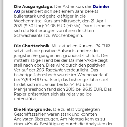
Die Ausgangslage
. Der Aktienkurs der
Daimler
AG
präsentiert sich seit einem Jahr bereits
bullenstark und geht kräftiger in die
Wochenmitte. Kurs am Mittwoch, den 21. April
2021 (9:30 Uhr): 74,08 EUR (+0,5%). Damit erholen
sich die Notierungen von ihrem leichten
Schwächeanfall zu Wochenbeginn.
Die Charttechnik
. Mit aktuellen Kursen ~74 EUR
setzt sich die positive Aufwärtstendenz der
jüngsten Vergangenheit grundsätzlich fort. Der
mittelfristige Trend bei der Daimler-Aktie zeigt
steil nach oben. Dies wird durch den positiven
Verlauf der
200-Tagelinie
verdeutlicht. Das
bisherige Jahreshoch wurde im Wochenverlauf
bei 77,99 EUR markiert; das bisherige Jahrestief
findet sich im Januar bei 55,44 EUR. Ein
Mehrjahreshoch fand sich 2015 bei 96,15 EUR. Das
Papier präsentiert sich als relativ solide
unterstützt.
Die Hintergründe.
Die zuletzt vorgelegten
Geschäftszahlen waren stark und konnten
Analysten überzeugen. Am Montag kam es zu
einer
»Kauf«
-Bestätigung durch die Analysten der