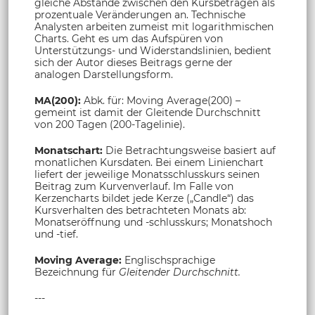
gleiche Abstände zwischen den Kursbeträgen als
prozentuale Veränderungen an. Technische
Analysten arbeiten zumeist mit logarithmischen
Charts. Geht es um das Aufspüren von
Unterstützungs- und Widerstandslinien, bedient
sich der Autor dieses Beitrags gerne der
analogen Darstellungsform.
MA(200):
Abk. für: Moving Average(200) –
gemeint ist damit der Gleitende Durchschnitt
von 200 Tagen (200-Tagelinie).
Monatschart:
Die Betrachtungsweise basiert auf
monatlichen Kursdaten. Bei einem Linienchart
liefert der jeweilige Monatsschlusskurs seinen
Beitrag zum Kurvenverlauf. Im Falle von
Kerzencharts bildet jede Kerze („Candle“) das
Kursverhalten des betrachteten Monats ab:
Monatseröffnung und -schlusskurs; Monatshoch
und -tief.
Moving Average:
Englischsprachige
Bezeichnung für
Gleitender Durchschnitt.
---