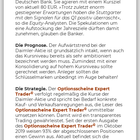
Deutschen Bank. Sie agieren mit einem Kursziel
von aktuell 80 EUR.
»Trotz zuletzt enorm
gestiegener Erwartungen haben die Stuttgarter
mit den Signalen für das Q1 positiv überrascht«
,
so die
Equity
-Analysten. Die Spekulationen um
eine Aufstockung der Jahresziele dürften damit
zunehmen, glauben die Banker.
Die Prognose.
Der Aufwärtstrend bei der
Daimler-Aktie ist grundsätzlich intakt, wenn auch
das Kursniveau bereits als sehr ambitioniert
bezeichnet werden muss. Zumindest mit einer
Konsolidierung auf hohem Kursniveau sollte
gerechnet werden. Anleger sollten die
Schlüsselmarken unbedingt im Auge behalten!
Die Strategie.
Der
Optionsscheine Expert
©
Trader
verfolgt regelmäßig die Kurse der
Daimler-Aktie und spricht bei Bedarf konkrete
Kauf- und Verkaufsanregungen aus, die Leser des
©
Optionsscheine Expert Trader
unmittelbar
umsetzen können. Damit wird ein transparentes
Trading gewährleistet. Seit der ersten Ausgabe
©
des
Optionsscheine Expert Trader
im Oktober
2019 weisen 93% der abgeschlossenen Positionen
einen Gewinn aus. Aktuell befindet sich die