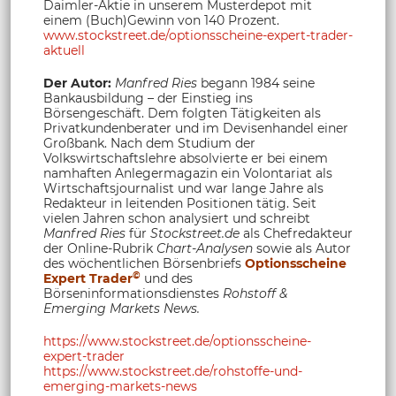
Daimler-Aktie in unserem Musterdepot mit
einem (Buch)Gewinn von 140 Prozent.
www.stockstreet.de/optionsscheine-expert-trader-
aktuell
Der Autor:
Manfred Ries
begann 1984 seine
Bankausbildung – der Einstieg ins
Börsengeschäft. Dem folgten Tätigkeiten als
Privatkundenberater und im Devisenhandel einer
Großbank. Nach dem Studium der
Volkswirtschaftslehre absolvierte er bei einem
namhaften Anlegermagazin ein Volontariat als
Wirtschaftsjournalist und war lange Jahre als
Redakteur in leitenden Positionen tätig. Seit
vielen Jahren schon analysiert und schreibt
Manfred Ries
für
Stockstreet.de
als Chefredakteur
der Online-Rubrik
Chart-Analysen
sowie als Autor
des wöchentlichen Börsenbriefs
Optionsscheine
©
Expert Trader
und des
Börseninformationsdienstes
Rohstoff &
Emerging Markets News
.
https://www.stockstreet.de/optionsscheine-
expert-trader
https://www.stockstreet.de/rohstoffe-und-
emerging-markets-news