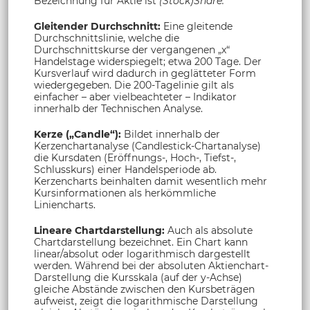
Bezeichnung für Aktie ist
(Stock)Share.
Gleitender Durchschnitt:
Eine gleitende
Durchschnittslinie, welche die
Durchschnittskurse der vergangenen „x“
Handelstage widerspiegelt; etwa 200 Tage. Der
Kursverlauf wird dadurch in geglätteter Form
wiedergegeben. Die 200-Tagelinie gilt als
einfacher – aber vielbeachteter – Indikator
innerhalb der Technischen Analyse.
Kerze („Candle“):
Bildet innerhalb der
Kerzenchartanalyse (Candlestick-Chartanalyse)
die Kursdaten (Eröffnungs-, Hoch-, Tiefst-,
Schlusskurs) einer Handelsperiode ab.
Kerzencharts beinhalten damit wesentlich mehr
Kursinformationen als herkömmliche
Liniencharts.
Lineare Chartdarstellung:
Auch als absolute
Chartdarstellung bezeichnet. Ein Chart kann
linear/absolut oder logarithmisch dargestellt
werden. Während bei der absoluten Aktienchart-
Darstellung die Kursskala (auf der y-Achse)
gleiche Abstände zwischen den Kursbeträgen
aufweist, zeigt die logarithmische Darstellung