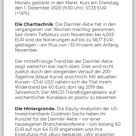
Monats gestärkt in den Markt. Kurs am Dienstag,
den 1. Dezember 2020 (9:30 Uhr): 57,33 EUR
(+1,6%).
Die Charttechnik
. Die Daimler-Aktie hat in den
vergangenen vier Wochen mächtig gewonnen.
Seit ihrem Tiefstkurs vom November bei 4,003
EUR sind die Notierungen auf bis zu 58,17 EUR
gestiegen – ein Plus von ~35 Prozent seit Anfang
November.
Der mittelfristige Trend bei der Daimler-Aktie
zeigt weiterhin klar nach oben. Dies wird nicht
zuletzt durch den steigenden Verlauf der
200-
Tagelinie
(blaue Kurve) ersichtlich. Mit aktuellen
Kursen ~57,41 USD nähern sich die Titel ihrem
Widerstand bei 60 Euro; dort lag 2019 das
Jahreshoch. Der
MACD
-Trendfolgeindikator auf
wöchentlicher Kursbasis ist positiv zu bewerten.
Die Hintergründe.
Die
Equity
-Analysten der US-
Investmentbank
Goldman Sachs
haben ihr
Kursziel für die Daimler-Aktie – vor einer
hauseigenen Branchenkonferenz – von bislang 60
EUR auf nun 64 EUR angehoben und ihre
Einstufung mit
»Buy«
bestätigt.
»Wir erwarten