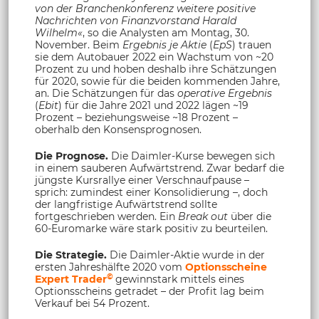
von der Branchenkonferenz weitere positive
Nachrichten von Finanzvorstand Harald
Wilhelm«
, so die Analysten am Montag, 30.
November. Beim
Ergebnis je
Aktie
(
EpS
) trauen
sie dem Autobauer 2022 ein Wachstum von ~20
Prozent zu und hoben deshalb ihre Schätzungen
für 2020, sowie für die beiden kommenden Jahre,
an. Die Schätzungen für das
operative Ergebnis
(
Ebit
) für die Jahre 2021 und 2022 lägen ~19
Prozent – beziehungsweise ~18 Prozent –
oberhalb den Konsensprognosen.
Die Prognose.
Die Daimler-Kurse bewegen sich
in einem sauberen Aufwärtstrend. Zwar bedarf die
jüngste Kursrallye einer Verschnaufpause –
sprich: zumindest einer Konsolidierung –, doch
der langfristige Aufwärtstrend sollte
fortgeschrieben werden. Ein
Break out
über die
60-Euromarke wäre stark positiv zu beurteilen.
Die Strategie.
Die Daimler-Aktie wurde in der
ersten Jahreshälfte 2020 vom
Optionsscheine
©
Expert Trader
gewinnstark mittels eines
Optionsscheins getradet – der Profit lag beim
Verkauf bei 54 Prozent.