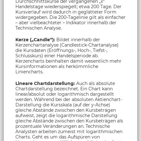
Durchschnittskurse der vergangenen „x“
Handelstage wiederspiegelt; etwa 200 Tage. Der
Kursverlauf wird dadurch in geglätteter Form
widergegeben. Die 200-Tagelinie gilt als einfacher
– aber vielbeachteter – Indikator innerhalb der
Technischen Analyse.
Kerze („Candle“):
Bildet innerhalb der
Kerzenchartanalyse (Candlestick-Chartanalyse)
die Kursdaten (Eröffnungs-, Hoch-, Tiefst-,
Schlusskurs) einer Handelsperiode ab.
Kerzencharts beinhalten damit wesentlich mehr
Kursinformationen als herkömmliche
Liniencharts.
Lineare Chartdarstellung:
Auch als absolute
Chartdarstellung bezeichnet. Ein Chart kann
linear/absolut oder logarithmisch dargestellt
werden. Während bei der absoluten Aktienchart-
Darstellung die Kursskala (auf der y-Achse)
gleiche Abstände zwischen den Kursbeträgen
aufweist, zeigt die logarithmische Darstellung
gleiche Abstände zwischen den Kursbeträgen als
prozentuale Veränderungen an. Technische
Analysten arbeiten zumeist mit logarithmischen
Charts. Geht es um das Aufspüren von