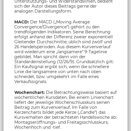
Unterstützungs- und Widerstandslinien, bedient
sich der Autor dieses Beitrags gerne der
analogen Darstellungsform.
MACD:
Der MACD („Moving Average
Convergence/Divergence”) gehört zu den
trendfolgenden Indikatoren. Seine Berechnung
erfolgt anhand der Differenz zweier exponentiell
Gleitender Durchschnitte; üblich sind zwölf und
26 Handelsperioden. Aus diesem Kurvenverlauf
wird wiederum eine „langsamere“ 9-Tagelinie
gebildet. Man spricht dann von der
Standardeinstellung (12/26/9). Grundsätzlich gilt:
Ein Kaufsignal ergibt sich, wenn die schnellere
Linie die langsamere von unten nach oben
schneidet, bzw. umgekehrt im Falle eines
Verkaufssignals.
Wochenchart:
Die Betrachtungsweise basiert auf
wöchentlichen Kursdaten. Bei einem Linienchart
liefert der jeweilige Wochenschlusskurs seinen
Beitrag zum Kurvenverlauf. Im Falle von
Kerzencharts bildet jede Kerze („Candle“) das
Kursverhalten der betrachteten Handelswoche ab:
Montagseröffnungs- und Freitagsschlusskurs;
Wochenhoch und -tief.