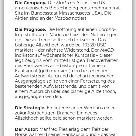
Die Company.
Die
Moderna Inc.
ist ein US-
amerikanisches Biotechnologieunternehmen mit
Sitz im Bundesstaat Massachusetts USA). Die
Aktien sind an der
Nasdaq
notiert.
Die Prognose.
Die Hoffnung auf einen
Corona
-
Impfstoff durch
Moderna
heizt den Notierungen
ein. Dieser Trend sollte sich fortsetzen. Das
bisherige Allzeithoch wurde bei 103,20 USD
markiert – der nächste Widerstand. Der
MACD
-
Indikator auf wöchentlicher Kursbasis – dieser
legt Zeugnis vom mittelfristigen Trendverhalten
des Basiswertes an – bestätigte mit einem
Kaufsignal (gelb markiert) den bestehenden
Aufwärtstrend. Aufgrund der charttechnischen
Ausgangslage sollte von einer Fortsetzung des
bestehenden Aufwärtstrends, und damit von
einem Ausbruch über das bisherige Allzeithoch,
ausgegangen werden.
Die Strategie.
Ein interessanter Wert aus einer
zukunftsträchtigen Branche. Ein neues
Allzeithoch sollte bald schon markiert werden.
Der Autor:
Manfred Ries erlag dem Reiz der
Börse während seiner Bankausbildung - das war