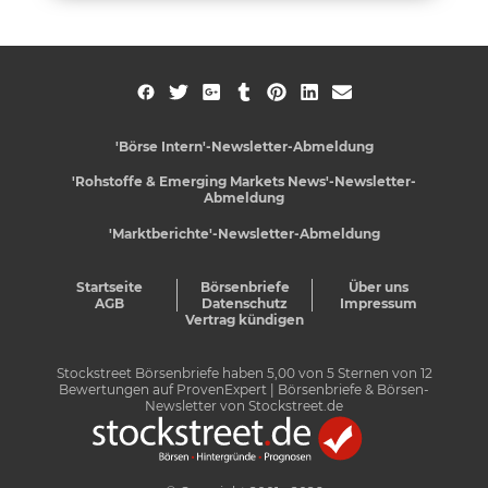
'Börse Intern'-Newsletter-Abmeldung
'Rohstoffe & Emerging Markets News'-Newsletter-
Abmeldung
'Marktberichte'-Newsletter-Abmeldung
Startseite
Börsenbriefe
Über uns
AGB
Datenschutz
Impressum
Vertrag kündigen
Stockstreet Börsenbriefe
haben
5,00
von
5
Sternen von
12
Bewertungen auf
ProvenExpert
| Börsenbriefe & Börsen-
Newsletter von Stockstreet.de