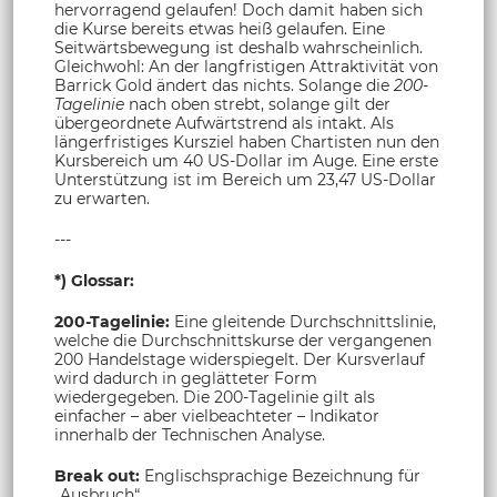
hervorragend gelaufen! Doch damit haben sich
die Kurse bereits etwas heiß gelaufen. Eine
Seitwärtsbewegung ist deshalb wahrscheinlich.
Gleichwohl: An der langfristigen Attraktivität von
Barrick Gold ändert das nichts. Solange die
200-
Tagelinie
nach oben strebt, solange gilt der
übergeordnete Aufwärtstrend als intakt. Als
längerfristiges Kursziel haben Chartisten nun den
Kursbereich um 40 US-Dollar im Auge. Eine erste
Unterstützung ist im Bereich um 23,47 US-Dollar
zu erwarten.
---
*) Glossar:
200-Tagelinie:
Eine gleitende Durchschnittslinie,
welche die Durchschnittskurse der vergangenen
200 Handelstage widerspiegelt. Der Kursverlauf
wird dadurch in geglätteter Form
wiedergegeben. Die 200-Tagelinie gilt als
einfacher – aber vielbeachteter – Indikator
innerhalb der Technischen Analyse.
Break out:
Englischsprachige Bezeichnung für
„Ausbruch“.