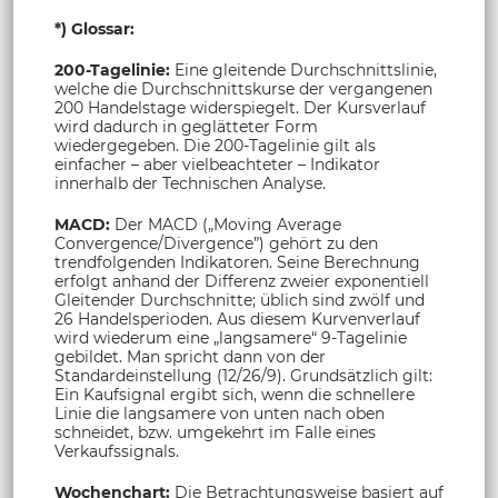
*) Glossar:
200-Tagelinie:
Eine gleitende Durchschnittslinie,
welche die Durchschnittskurse der vergangenen
200 Handelstage widerspiegelt. Der Kursverlauf
wird dadurch in geglätteter Form
wiedergegeben. Die 200-Tagelinie gilt als
einfacher – aber vielbeachteter – Indikator
innerhalb der Technischen Analyse.
MACD:
Der MACD („Moving Average
Convergence/Divergence”) gehört zu den
trendfolgenden Indikatoren. Seine Berechnung
erfolgt anhand der Differenz zweier exponentiell
Gleitender Durchschnitte; üblich sind zwölf und
26 Handelsperioden. Aus diesem Kurvenverlauf
wird wiederum eine „langsamere“ 9-Tagelinie
gebildet. Man spricht dann von der
Standardeinstellung (12/26/9). Grundsätzlich gilt:
Ein Kaufsignal ergibt sich, wenn die schnellere
Linie die langsamere von unten nach oben
schneidet, bzw. umgekehrt im Falle eines
Verkaufssignals.
Wochenchart:
Die Betrachtungsweise basiert auf