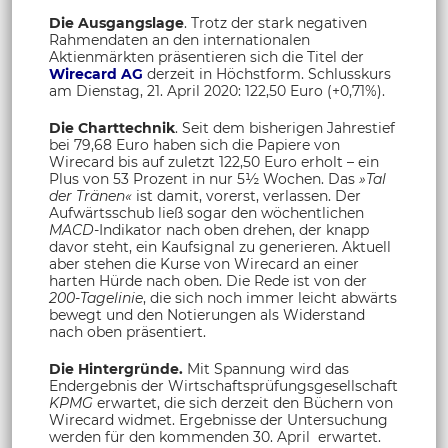
Die Ausgangslage
. Trotz der stark negativen
Rahmendaten an den internationalen
Aktienmärkten präsentieren sich die Titel der
Wirecard AG
derzeit in Höchstform. Schlusskurs
am Dienstag, 21. April 2020: 122,50 Euro (+0,71%).
Die Charttechnik
. Seit dem bisherigen Jahrestief
bei 79,68 Euro haben sich die Papiere von
Wirecard bis auf zuletzt 122,50 Euro erholt – ein
Plus von 53 Prozent in nur 5½ Wochen. Das
»Tal
der Tränen«
ist damit, vorerst, verlassen. Der
Aufwärtsschub ließ sogar den wöchentlichen
MACD
-Indikator nach oben drehen, der knapp
davor steht, ein Kaufsignal zu generieren. Aktuell
aber stehen die Kurse von Wirecard an einer
harten Hürde nach oben. Die Rede ist von der
200-Tagelinie
, die sich noch immer leicht abwärts
bewegt und den Notierungen als Widerstand
nach oben präsentiert.
Die Hintergründe.
Mit Spannung wird das
Endergebnis der Wirtschaftsprüfungsgesellschaft
KPMG
erwartet, die sich derzeit den Büchern von
Wirecard widmet. Ergebnisse der Untersuchung
werden für den kommenden 30. April erwartet.