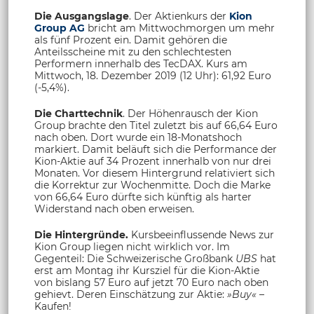
Die Ausgangslage
. Der Aktienkurs der
Kion
Group AG
bricht am Mittwochmorgen um mehr
als fünf Prozent ein. Damit gehören die
Anteilsscheine mit zu den schlechtesten
Performern innerhalb des TecDAX. Kurs am
Mittwoch, 18. Dezember 2019 (12 Uhr): 61,92 Euro
(-5,4%).
Die Charttechnik
. Der Höhenrausch der Kion
Group brachte den Titel zuletzt bis auf 66,64 Euro
nach oben. Dort wurde ein 18-Monatshoch
markiert. Damit beläuft sich die Performance der
Kion-Aktie auf 34 Prozent innerhalb von nur drei
Monaten. Vor diesem Hintergrund relativiert sich
die Korrektur zur Wochenmitte. Doch die Marke
von 66,64 Euro dürfte sich künftig als harter
Widerstand nach oben erweisen.
Die Hintergründe.
Kursbeeinflussende News zur
Kion Group liegen nicht wirklich vor. Im
Gegenteil: Die Schweizerische Großbank
UBS
hat
erst am Montag ihr Kursziel für die Kion-Aktie
von bislang 57 Euro auf jetzt 70 Euro nach oben
gehievt. Deren Einschätzung zur Aktie:
»Buy«
–
Kaufen!