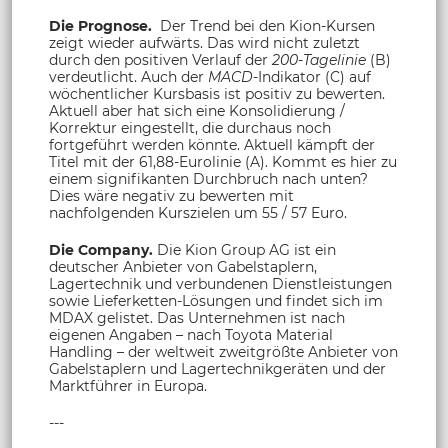
Die Prognose.
Der Trend bei den Kion-Kursen
zeigt wieder aufwärts. Das wird nicht zuletzt
durch den positiven Verlauf der
200-Tagelinie
(B)
verdeutlicht. Auch der
MACD
-Indikator (C) auf
wöchentlicher Kursbasis ist positiv zu bewerten.
Aktuell aber hat sich eine Konsolidierung /
Korrektur eingestellt, die durchaus noch
fortgeführt werden könnte. Aktuell kämpft der
Titel mit der 61,88-Eurolinie (A). Kommt es hier zu
einem signifikanten Durchbruch nach unten?
Dies wäre negativ zu bewerten mit
nachfolgenden Kurszielen um 55 / 57 Euro.
Die Company.
Die Kion Group AG ist ein
deutscher Anbieter von Gabelstaplern,
Lagertechnik und verbundenen Dienstleistungen
sowie Lieferketten-Lösungen und findet sich im
MDAX gelistet. Das Unternehmen ist nach
eigenen Angaben – nach Toyota Material
Handling – der weltweit zweitgrößte Anbieter von
Gabelstaplern und Lagertechnikgeräten und der
Marktführer in Europa.
---