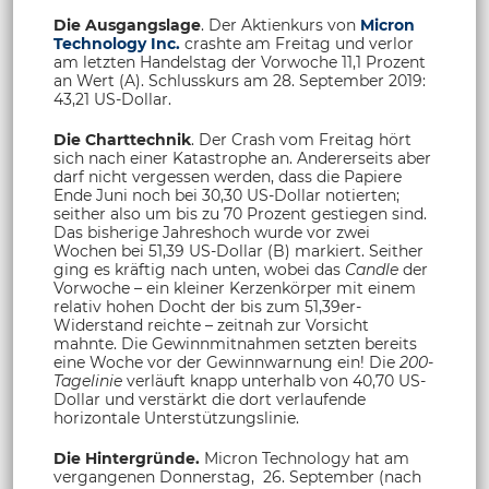
Die Ausgangslage
. Der Aktienkurs von
Micron
Technology Inc.
crashte am Freitag und verlor
am letzten Handelstag der Vorwoche 11,1 Prozent
an Wert (A). Schlusskurs am 28. September 2019:
43,21 US-Dollar.
Die Charttechnik
. Der Crash vom Freitag hört
sich nach einer Katastrophe an. Andererseits aber
darf nicht vergessen werden, dass die Papiere
Ende Juni noch bei 30,30 US-Dollar notierten;
seither also um bis zu 70 Prozent gestiegen sind.
Das bisherige Jahreshoch wurde vor zwei
Wochen bei 51,39 US-Dollar (B) markiert. Seither
ging es kräftig nach unten, wobei das
Candle
der
Vorwoche – ein kleiner Kerzenkörper mit einem
relativ hohen Docht der bis zum 51,39er-
Widerstand reichte – zeitnah zur Vorsicht
mahnte. Die Gewinnmitnahmen setzten bereits
eine Woche vor der Gewinnwarnung ein! Die
200-
Tagelinie
verläuft knapp unterhalb von 40,70 US-
Dollar und verstärkt die dort verlaufende
horizontale Unterstützungslinie.
Die Hintergründe.
Micron Technology hat am
vergangenen Donnerstag, 26. September (nach