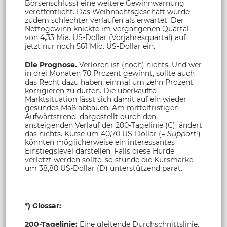
Börsenschluss) eine weitere Gewinnwarnung
veröffentlicht. Das Weihnachtsgeschäft würde
zudem schlechter verlaufen als erwartet. Der
Nettogewinn knickte im vergangenen Quartal
von 4,33 Mia. US-Dollar (Vorjahresquartal) auf
jetzt nur noch 561 Mio. US-Dollar ein.
Die Prognose.
Verloren ist (noch) nichts. Und wer
in drei Monaten 70 Prozent gewinnt, sollte auch
das Recht dazu haben, einmal um zehn Prozent
korrigieren zu dürfen. Die überkaufte
Marktsituation lässt sich damit auf ein wieder
gesundes Maß abbauen. Am mittelfristigen
Aufwärtstrend, dargestellt durch den
ansteigenden Verlauf der 200-Tagelinie (C), ändert
das nichts. Kurse um 40,70 US-Dollar (=
Support
!)
könnten möglicherweise ein interessantes
Einstiegslevel darstellen. Falls diese Hürde
verletzt werden sollte, so stünde die Kursmarke
um 38,80 US-Dollar (D) unterstützend parat.
---
*) Glossar:
200-Tagelinie:
Eine gleitende Durchschnittslinie,