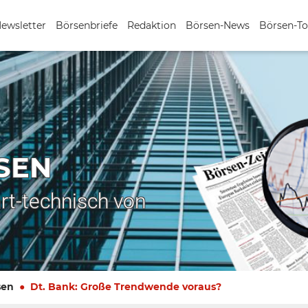
Newsletter
Börsenbriefe
Redaktion
Börsen-News
Börsen-To
SEN
rt-technisch von
sen
Dt. Bank: Große Trendwende voraus?