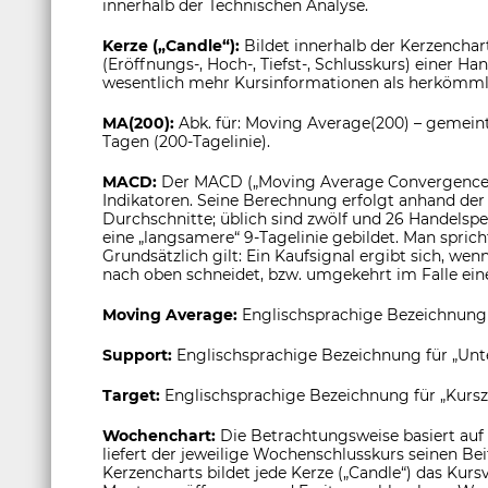
innerhalb der Technischen Analyse.
Kerze („Candle“):
Bildet innerhalb der Kerzenchar
(Eröffnungs-, Hoch-, Tiefst-, Schlusskurs) einer H
wesentlich mehr Kursinformationen als herkömmli
MA(200):
Abk. für: Moving Average(200) – gemeint
Tagen (200-Tagelinie).
MACD:
Der MACD („Moving Average Convergence/
Indikatoren. Seine Berechnung erfolgt anhand der 
Durchschnitte; üblich sind zwölf und 26 Handelsp
eine „langsamere“ 9-Tagelinie gebildet. Man sprich
Grundsätzlich gilt: Ein Kaufsignal ergibt sich, wen
nach oben schneidet, bzw. umgekehrt im Falle eine
Moving Average:
Englischsprachige Bezeichnung
Support:
Englischsprachige Bezeichnung für „Unt
Target:
Englischsprachige Bezeichnung für „Kurszi
Wochenchart:
Die Betrachtungsweise basiert auf
liefert der jeweilige Wochenschlusskurs seinen Be
Kerzencharts bildet jede Kerze („Candle“) das Kur