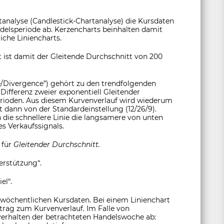
tanalyse (Candlestick-Chartanalyse) die Kursdaten
andelsperiode ab. Kerzencharts beinhalten damit
che Liniencharts.
 ist damit der Gleitende Durchschnitt von 200
Divergence”) gehört zu den trendfolgenden
Differenz zweier exponentiell Gleitender
erioden. Aus diesem Kurvenverlauf wird wiederum
t dann von der Standardeinstellung (12/26/9).
n die schnellere Linie die langsamere von unten
s Verkaufssignals.
 für
Gleitender Durchschnitt.
erstützung“.
el“.
 wöchentlichen Kursdaten. Bei einem Linienchart
itrag zum Kurvenverlauf. Im Falle von
sverhalten der betrachteten Handelswoche ab: