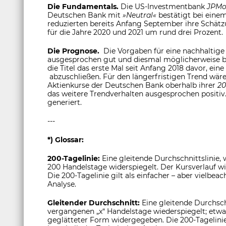
Die Fundamentals.
Die US-Investmentbank
JPM
Deutschen Bank mit
»Neutral«
bestätigt bei eine
reduzierten bereits Anfang September ihre Schät
für die Jahre 2020 und 2021 um rund drei Prozent.
Die Prognose.
Die Vorgaben für eine nachhaltige
ausgesprochen gut und diesmal möglicherweise be
die Titel das erste Mal seit Anfang 2018 davor, ei
abzuschließen. Für den längerfristigen Trend wäre 
Aktienkurse der Deutschen Bank oberhalb ihrer
20
das weitere Trendverhalten ausgesprochen positiv
generiert.
---
*) Glossar:
200-Tagelinie:
Eine gleitende Durchschnittslinie,
200 Handelstage widerspiegelt. Der Kursverlauf w
Die 200-Tagelinie gilt als einfacher – aber vielbea
Analyse.
Gleitender Durchschnitt:
Eine gleitende Durchsch
vergangenen „x“ Handelstage wiederspiegelt; etwa
geglätteter Form widergegeben. Die 200-Tagelinie g