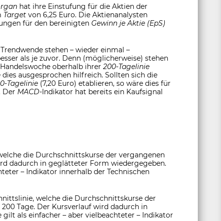
organ
hat ihre Einstufung für die Aktien der
m
Target
von 6,25 Euro. Die Aktienanalysten
zungen für den bereinigten
Gewinn je Aktie
(EpS)
 Trendwende stehen – wieder einmal –
sser als je zuvor. Denn (möglicherweise) stehen
ne Handelswoche oberhalb ihrer
200-Tagelinie
dies ausgesprochen hilfreich. Sollten sich die
0-Tagelinie
(7,20 Euro) etablieren, so wäre dies für
. Der
MACD-
Indikator hat bereits ein Kaufsignal
 welche die Durchschnittskurse der vergangenen
ird dadurch in geglätteter Form wiedergegeben.
chteter – Indikator innerhalb der Technischen
nittslinie, welche die Durchschnittskurse der
 200 Tage. Der Kursverlauf wird dadurch in
ilt als einfacher – aber vielbeachteter – Indikator