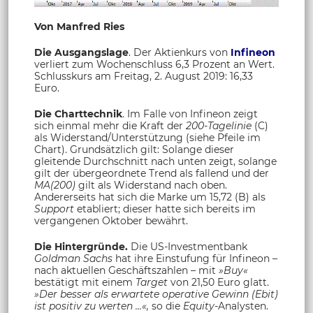
Von Manfred Ries
Die Ausgangslage
. Der Aktienkurs von
Infineon
verliert zum Wochenschluss 6,3 Prozent an Wert.
Schlusskurs am Freitag, 2. August 2019: 16,33
Euro.
Die Charttechnik
. Im Falle von Infineon zeigt
sich einmal mehr die Kraft der
200-Tagelinie
(C)
als Widerstand/Unterstützung (siehe Pfeile im
Chart). Grundsätzlich gilt: Solange dieser
gleitende Durchschnitt nach unten zeigt, solange
gilt der übergeordnete Trend als fallend und der
MA(200)
gilt als Widerstand nach oben.
Andererseits hat sich die Marke um 15,72 (B) als
Support
etabliert; dieser hatte sich bereits im
vergangenen Oktober bewährt.
Die Hintergründe.
Die US-Investmentbank
Goldman Sachs
hat ihre Einstufung für Infineon –
nach aktuellen Geschäftszahlen – mit
»Buy«
bestätigt mit einem
Target
von 21,50 Euro glatt.
»Der besser als erwartete operative Gewinn (Ebit)
ist positiv zu werten …«,
so die
Equity-
Analysten.