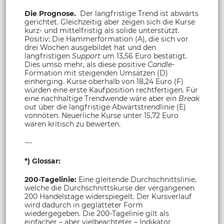
Die Prognose.
Der langfristige Trend ist abwärts
gerichtet. Gleichzeitig aber zeigen sich die Kurse
kurz- und mittelfristig als solide unterstützt.
Positiv: Die Hammerformation (A), die sich vor
drei Wochen ausgebildet hat und den
langfristigen
Support
um 13,56 Euro bestätigt.
Dies umso mehr, als diese positive
Candle
-
Formation mit steigenden Umsätzen (D)
einherging. Kurse oberhalb von 18,24 Euro (F)
würden eine erste Kaufposition rechtfertigen. Für
eine nachhaltige Trendwende wäre aber ein
Break
out
über die langfristige Abwärtstrendlinie (E)
vonnöten. Neuerliche Kurse unter 15,72 Euro
wären kritisch zu bewerten.
---
*) Glossar:
200-Tagelinie:
Eine gleitende Durchschnittslinie,
welche die Durchschnittskurse der vergangenen
200 Handelstage widerspiegelt. Der Kursverlauf
wird dadurch in geglätteter Form
wiedergegeben. Die 200-Tagelinie gilt als
einfacher – aber vielbeachteter – Indikator