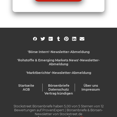
'Börse Intern'-Newsletter-Abmeldung
'Rohstoffe & Emerging Markets News'-Newsletter-
Abmeldung
'Marktberichte'-Newsletter-Abmeldung
Startseite
Börsenbriefe
Über uns
AGB
Datenschutz
Impressum
Vertrag kündigen
Stockstreet Börsenbriefe
haben
5,00
von
5
Sternen von
12
Bewertungen auf
ProvenExpert
| Börsenbriefe & Börsen-
Newsletter von Stockstreet.de