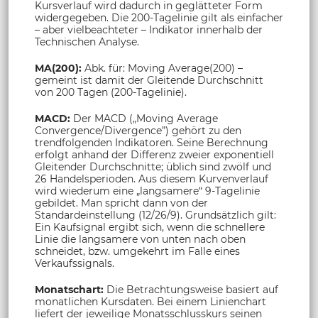
Kursverlauf wird dadurch in geglätteter Form
widergegeben. Die 200-Tagelinie gilt als einfacher
– aber vielbeachteter – Indikator innerhalb der
Technischen Analyse.
MA(200):
Abk. für: Moving Average(200) –
gemeint ist damit der Gleitende Durchschnitt
von 200 Tagen (200-Tagelinie).
MACD:
Der MACD („Moving Average
Convergence/Divergence”) gehört zu den
trendfolgenden Indikatoren. Seine Berechnung
erfolgt anhand der Differenz zweier exponentiell
Gleitender Durchschnitte; üblich sind zwölf und
26 Handelsperioden. Aus diesem Kurvenverlauf
wird wiederum eine „langsamere“ 9-Tagelinie
gebildet. Man spricht dann von der
Standardeinstellung (12/26/9). Grundsätzlich gilt:
Ein Kaufsignal ergibt sich, wenn die schnellere
Linie die langsamere von unten nach oben
schneidet, bzw. umgekehrt im Falle eines
Verkaufssignals.
Monatschart:
Die Betrachtungsweise basiert auf
monatlichen Kursdaten. Bei einem Linienchart
liefert der jeweilige Monatsschlusskurs seinen