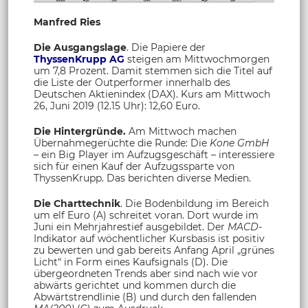
Manfred Ries
Die Ausgangslage
. Die Papiere der
ThyssenKrupp AG
steigen am Mittwochmorgen
um 7,8 Prozent. Damit stemmen sich die Titel auf
die Liste der Outperformer innerhalb des
Deutschen Aktienindex (DAX). Kurs am Mittwoch
26, Juni 2019 (12.15 Uhr): 12,60 Euro.
Die Hintergründe.
Am Mittwoch machen
Übernahmegerüchte die Runde: Die
Kone GmbH
–
ein Big Player im Aufzugsgeschäft
–
interessiere
sich für einen Kauf der Aufzugssparte von
ThyssenKrupp. Das berichten diverse Medien.
Die Charttechnik
. Die Bodenbildung im Bereich
um elf Euro (A) schreitet voran. Dort wurde im
Juni ein Mehrjahrestief ausgebildet. Der
MACD-
Indikator auf wöchentlicher Kursbasis ist positiv
zu bewerten und gab bereits Anfang April „grünes
Licht“ in Form eines Kaufsignals (D). Die
übergeordneten Trends aber sind nach wie vor
abwärts gerichtet und kommen durch die
Abwärtstrendlinie (B) und durch den fallenden