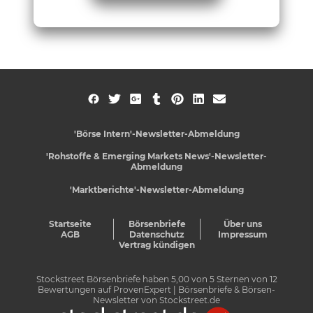
'Börse Intern'-Newsletter-Abmeldung
'Rohstoffe & Emerging Markets News'-Newsletter-
Abmeldung
'Marktberichte'-Newsletter-Abmeldung
Startseite
Börsenbriefe
Über uns
AGB
Datenschutz
Impressum
Vertrag kündigen
Stockstreet Börsenbriefe
haben
5,00
von
5
Sternen von
12
Bewertungen auf
ProvenExpert
| Börsenbriefe & Börsen-
Newsletter von Stockstreet.de