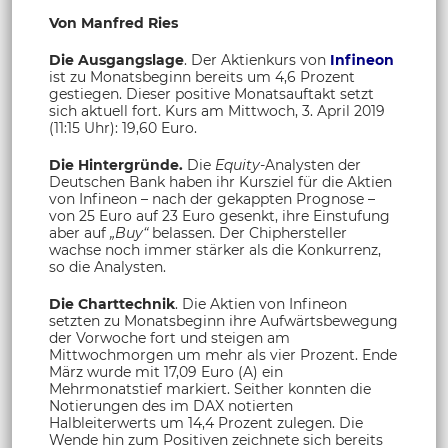
Von Manfred Ries
Die Ausgangslage
. Der Aktienkurs von
Infineon
ist zu Monatsbeginn bereits um 4,6 Prozent
gestiegen. Dieser positive Monatsauftakt setzt
sich aktuell fort. Kurs am Mittwoch, 3. April 2019
(11:15 Uhr): 19,60 Euro.
Die Hintergründe.
Die
Equity-
Analysten der
Deutschen Bank haben ihr Kursziel für die Aktien
von Infineon – nach der gekappten Prognose –
von 25 Euro auf 23 Euro gesenkt, ihre Einstufung
aber auf
„Buy“
belassen. Der Chiphersteller
wachse noch immer stärker als die Konkurrenz,
so die Analysten.
Die Charttechnik
. Die Aktien von Infineon
setzten zu Monatsbeginn ihre Aufwärtsbewegung
der Vorwoche fort und steigen am
Mittwochmorgen um mehr als vier Prozent. Ende
März wurde mit 17,09 Euro (A) ein
Mehrmonatstief markiert. Seither konnten die
Notierungen des im DAX notierten
Halbleiterwerts um 14,4 Prozent zulegen. Die
Wende hin zum Positiven zeichnete sich bereits