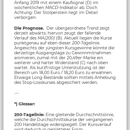
Anfang 2019 mit einem Kaufsignal (D) im
wöchentlichen
MACD-
Indikator ab. Doch
Achtung: Der Stolperstein liegt im Detail
verborgen:
Die Prognose.
Der übergeordnete Trend zeigt
derzeit abwärts; hiervon zeugt der fallende
Verlauf des
MA(200)
(B). Aktuell liegen die Kurse
punktgenau auf eben dieser
200-Tagelinie.
Angesichts der jüngsten Kursgewinne könnte die
derzeitige Ausgangslage zu Gewinnmitnahmen
animieren, zumal mit der 20,49er-Marke ein
weiterer und harter Widerstand (C) nach oben
wartet. Als kurzfristige Unterstützung ist der
Bereich um 18,00 Euro / 18,20 Euro zu erwähnen.
Etwaige Long-Bestände sollten mittels Anhebung
des Stop-Losskurses abgesichert werden.
---
*) Glossar:
200-Tagelinie:
Eine gleitende Durchschnittslinie,
welche die Durchschnittskurse der vergangenen
200 Handelstage widerspiegelt. Der Kursverlauf
wird dadurch in geglätteter Form