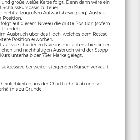
 und große weiße Kerze folgt. Denn dann wäre ein
f Schlusskursbasis zu teuer.
er nicht allzugroßen Aufwärtsbewegung) Ausbau
r Position.
olgt auf diesem Niveau die dritte Position (sofern
attfindet).
beim Ausbruch über das Hoch, welches dem Retest
itere Position erworben.
ht auf verschiedenen Niveaus mit unterschiedlichen
eichen und nachhaltigen Ausbruch wird der Stopp
 Kurs unterhalb der 75er Marke gelegt.
n sukzessive bei weiter steigenden Kursen verkauft
heinlichkeiten aus der Charttechnik ab und so
rhältnis zu Grunde.