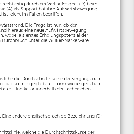
rechtzeitig durch ein Verkaufssignal (D) beim
inie (A) als Support hat ihre Aufwärtsbewegung
st leicht im Fallen begriffen.
wärtstrend. Die Frage ist nun, ob der
t und hieraus eine neue Aufwärtsbewegung
, wobei als erstes Erholungspotenzial der
n Durchbruch unter die 76,18er-Marke wäre
 welche die Durchschnittskurse der vergangenen
ird dadurch in geglätteter Form wiedergegeben.
chteter – Indikator innerhalb der Technischen
. Eine andere englischsprachige Bezeichnung für
nittslinie, welche die Durchschnittskurse der