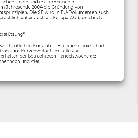
päischen Union und im Europäischen
 dem Jahresende 2004 die Gründung von
htsprinzipien. Die SE wird in EU-Dokumenten auch
rachlich daher auch als Europa-AG bezeichnet.
erstützung“.
 wöchentlichen Kursdaten. Bei einem Linienchart
itrag zum Kurvenverlauf. Im Falle von
sverhalten der betrachteten Handelswoche ab:
henhoch und -tief.