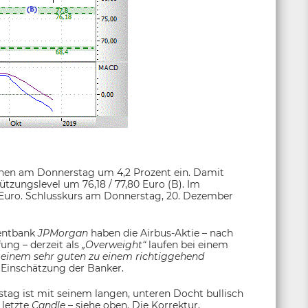
hen am Donnerstag um 4,2 Prozent ein. Damit
tzungslevel um 76,18 / 77,80 Euro (B). Im
5 Euro. Schlusskurs am Donnerstag, 20. Dezember
entbank
JPMorgan
haben die Airbus-Aktie – nach
ung – derzeit als
„Overweight“
laufen bei einem
n einem sehr guten zu einem richtiggehend
 Einschätzung der Banker.
ag ist mit seinem langen, unteren Docht bullisch
 letzte
Candle
– siehe oben. Die Korrektur,