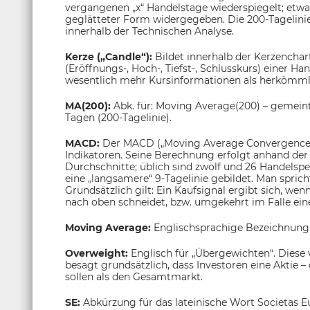
vergangenen „x“ Handelstage wiederspiegelt; etwa
geglätteter Form widergegeben. Die 200-Tagelinie g
innerhalb der Technischen Analyse.
Kerze („Candle“):
Bildet innerhalb der Kerzenchar
(Eröffnungs-, Hoch-, Tiefst-, Schlusskurs) einer H
wesentlich mehr Kursinformationen als herkömmli
MA(200):
Abk. für: Moving Average(200) – gemeint
Tagen (200-Tagelinie).
MACD:
Der MACD („Moving Average Convergence/
Indikatoren. Seine Berechnung erfolgt anhand der 
Durchschnitte; üblich sind zwölf und 26 Handelsp
eine „langsamere“ 9-Tagelinie gebildet. Man sprich
Grundsätzlich gilt: Ein Kaufsignal ergibt sich, wen
nach oben schneidet, bzw. umgekehrt im Falle eine
Moving Average:
Englischsprachige Bezeichnung
Overweight:
Englisch für „Übergewichten“. Dies
besagt grundsätzlich, dass Investoren eine Aktie 
sollen als den Gesamtmarkt.
SE:
Abkürzung für das lateinische Wort Societas Eu