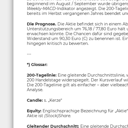
beginnend im August / September wurde übrigens 
Weekly-MACD
-Indikator angezeigt. Die 200-Tagel
bereits im Herbst vergangenen Jahres beendet und i
Die Prognose.
Die Aktie befindet sich in einem Ab
Unterstützungsbereich um 76,18 / 77,80 Euro häl
erwachsen könnte. Die Chancen dafür sind gegeben
Widerstand um 90,30 Euro (C) zu benennen ist. Ei
hingegen kritisch zu bewerten.
---
*) Glossar:
200-Tagelinie:
Eine gleitende Durchschnittslinie,
200 Handelstage widerspiegelt. Der Kursverlauf w
Die 200-Tagelinie gilt als einfacher – aber vielbea
Analyse.
Candle:
s. „Kerze“
Equity:
Englischsprachige Bezeichnung für „Aktie“
Aktie ist
(Stock)Share.
Gleitender Durchschnitt:
Eine gleitende Durchsch