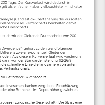
 200 Tage. Der Kursverlauf wird dadurch in
ilt als einfacher – aber vielbeachteter – Indikator
tanalyse (Candlestick-Chartanalyse) die Kursdaten
andelsperiode ab. Kerzencharts beinhalten damit
che Liniencharts.
 ist damit der Gleitende Durchschnitt von 200
Divergence”) gehört zu den trendfolgenden
Differenz zweier exponentiell Gleitender
erioden. Aus diesem Kurvenverlauf wird wiederum
t dann von der Standardeinstellung (12/26/9).
n die schnellere Linie die langsamere von unten
s Verkaufssignals.
 für
Gleitender Durchschnitt.
e von Investmentbanken vergebene Einschätzung
– oder eine Branche – im Depot höher gewichten
ropaea (Europäische Gesellschaft). Die SE ist eine