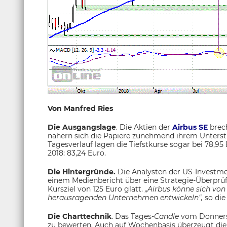
Von Manfred Ries
Die Ausgangslage
. Die Aktien der
Airbus SE
brec
nähern sich die Papiere zunehmend ihrem Unterstü
Tagesverlauf lagen die Tiefstkurse sogar bei 78,9
2018: 83,24 Euro.
Die Hintergründe.
Die Analysten der US-Investm
einem Medienbericht über eine Strategie-Überprüf
Kursziel von 125 Euro glatt.
„Airbus könne sich vo
herausragenden Unternehmen entwickeln“,
so die
Die Charttechnik
. Das Tages-
Candle
vom Donnerst
zu bewerten. Auch auf Wochenbasis überzeugt die