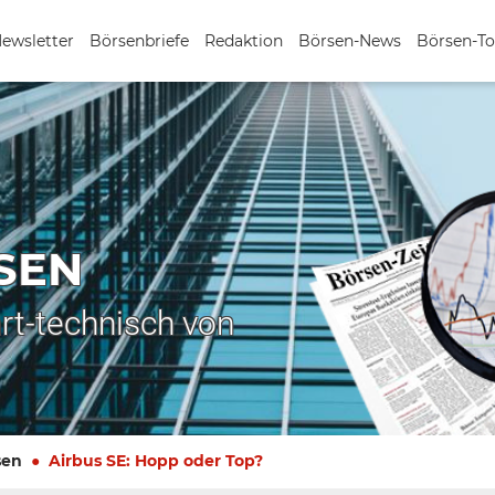
Newsletter
Börsenbriefe
Redaktion
Börsen-News
Börsen-To
SEN
rt-technisch von
sen
Airbus SE: Hopp oder Top?