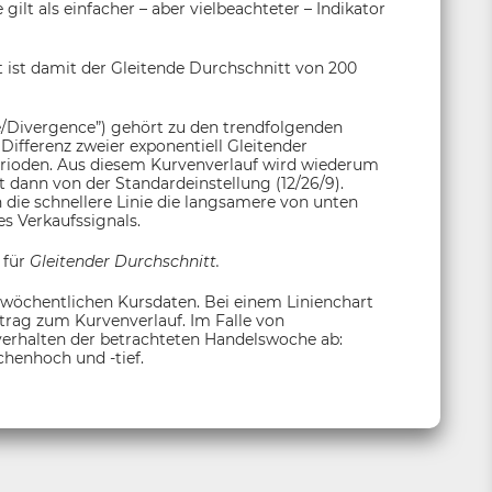
ilt als einfacher – aber vielbeachteter – Indikator
 ist damit der Gleitende Durchschnitt von 200
Divergence”) gehört zu den trendfolgenden
Differenz zweier exponentiell Gleitender
erioden. Aus diesem Kurvenverlauf wird wiederum
t dann von der Standardeinstellung (12/26/9).
n die schnellere Linie die langsamere von unten
s Verkaufssignals.
 für
Gleitender Durchschnitt.
 wöchentlichen Kursdaten. Bei einem Linienchart
itrag zum Kurvenverlauf. Im Falle von
sverhalten der betrachteten Handelswoche ab:
henhoch und -tief.