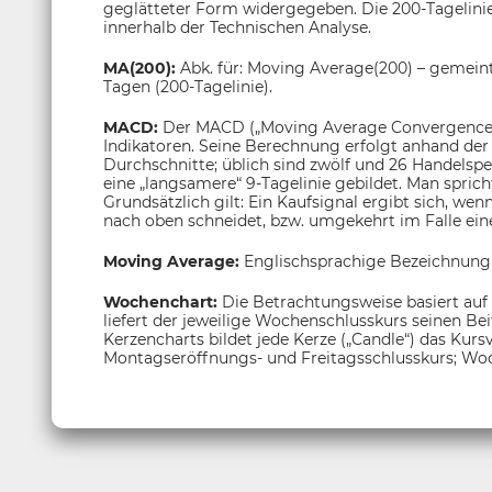
geglätteter Form widergegeben. Die 200-Tagelinie g
innerhalb der Technischen Analyse.
MA(200):
Abk. für: Moving Average(200) – gemeint
Tagen (200-Tagelinie).
MACD:
Der MACD („Moving Average Convergence/
Indikatoren. Seine Berechnung erfolgt anhand der 
Durchschnitte; üblich sind zwölf und 26 Handelsp
eine „langsamere“ 9-Tagelinie gebildet. Man sprich
Grundsätzlich gilt: Ein Kaufsignal ergibt sich, wen
nach oben schneidet, bzw. umgekehrt im Falle eine
Moving Average:
Englischsprachige Bezeichnung
Wochenchart:
Die Betrachtungsweise basiert auf
liefert der jeweilige Wochenschlusskurs seinen Be
Kerzencharts bildet jede Kerze („Candle“) das Kur
Montagseröffnungs- und Freitagsschlusskurs; Woc