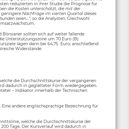
sten reduzierten in ihrer Studie die Prognose für
en die Kosten unterschätzt, die mit der
 geringere Nachfrage im vierten Quartal dieses
bunden seien…“,
so die Analysten. Gleichwohl
 Umsatzwachstum.
 Börsianer sollten sich auf weiter fallende
 die Unterstützungszone um 70 Euro (B)
rsziele lägen dann bei 64,75 Euro; anschließend
lreiche Widerstände.
 welche die Durchschnittskurse der vergangenen
ird dadurch in geglätteter Form wiedergegeben.
chteter – Indikator innerhalb der Technischen
. Eine andere englischsprachige Bezeichnung für
nittslinie, welche die Durchschnittskurse der
 200 Tage. Der Kursverlauf wird dadurch in