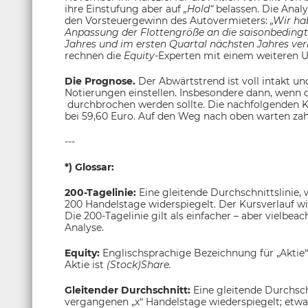
ihre Einstufung aber auf
„Hold“
belassen. Die Analy
den Vorsteuergewinn des Autovermieters:
„Wir hab
Anpassung der Flottengröße an die saisonbedingt
Jahres und im ersten Quartal nächsten Jahres ver
rechnen die
Equity-
Experten mit einem weiteren
Die Prognose.
Der Abwärtstrend ist voll intakt und
Notierungen einstellen. Insbesondere dann, wenn
durchbrochen werden sollte. Die nachfolgenden Ku
bei 59,60 Euro. Auf den Weg nach oben warten zah
---
*) Glossar:
200-Tagelinie:
Eine gleitende Durchschnittslinie,
200 Handelstage widerspiegelt. Der Kursverlauf w
Die 200-Tagelinie gilt als einfacher – aber vielbea
Analyse.
Equity:
Englischsprachige Bezeichnung für „Aktie“
Aktie ist
(Stock)Share.
Gleitender Durchschnitt:
Eine gleitende Durchsch
vergangenen „x“ Handelstage wiederspiegelt; etwa