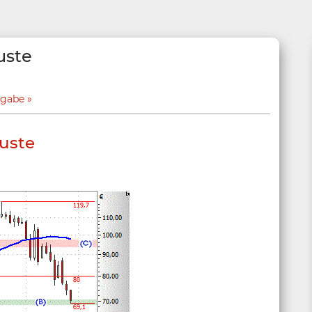
uste
sgabe
luste