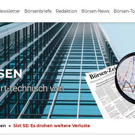
Newsletter
Börsenbriefe
Redaktion
Börsen-News
Börsen-To
SEN
rt-technisch von
sen
Sixt SE: Es drohen weitere Verluste