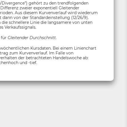
Divergence”) gehört zu den trendfolgenden
Differenz zweier exponentiell Gleitender
erioden. Aus diesem Kurvenverlauf wird wiederum
t dann von der Standardeinstellung (12/26/9).
n die schnellere Linie die langsamere von unten
s Verkaufssignals.
 für
Gleitender Durchschnitt.
 wöchentlichen Kursdaten. Bei einem Linienchart
itrag zum Kurvenverlauf. Im Falle von
sverhalten der betrachteten Handelswoche ab:
henhoch und -tief.