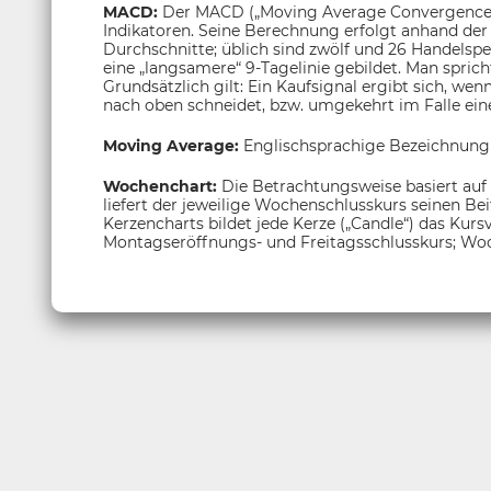
MACD:
Der MACD („Moving Average Convergence/
Indikatoren. Seine Berechnung erfolgt anhand der 
Durchschnitte; üblich sind zwölf und 26 Handelsp
eine „langsamere“ 9-Tagelinie gebildet. Man sprich
Grundsätzlich gilt: Ein Kaufsignal ergibt sich, wen
nach oben schneidet, bzw. umgekehrt im Falle eine
Moving Average:
Englischsprachige Bezeichnung
Wochenchart:
Die Betrachtungsweise basiert auf
liefert der jeweilige Wochenschlusskurs seinen Be
Kerzencharts bildet jede Kerze („Candle“) das Kur
Montagseröffnungs- und Freitagsschlusskurs; Woc