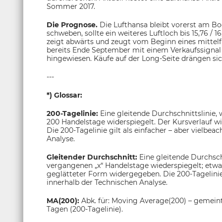
Sommer 2017.
Die Prognose.
Die Lufthansa bleibt vorerst am Bode
schweben, sollte ein weiteres Luftloch bis 15,76 / 1
zeigt abwärts und zeugt vom Beginn eines mittelf
bereits Ende September mit einem Verkaufssignal
hingewiesen. Käufe auf der Long-Seite drängen sich
---
*) Glossar:
200-Tagelinie:
Eine gleitende Durchschnittslinie,
200 Handelstage widerspiegelt. Der Kursverlauf w
Die 200-Tagelinie gilt als einfacher – aber vielbea
Analyse.
Gleitender Durchschnitt:
Eine gleitende Durchsch
vergangenen „x“ Handelstage wiederspiegelt; etwa
geglätteter Form widergegeben. Die 200-Tagelinie g
innerhalb der Technischen Analyse.
MA(200):
Abk. für: Moving Average(200) – gemeint
Tagen (200-Tagelinie).