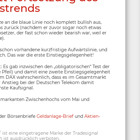
strends
 an die blaue Linie noch komplett bullish aus,
as zurück (nachdem er zuvor sogar noch etwas
setzer, der fast schon wieder bearish war, weil er
e).
e schon vorhandene kurzfristige Aufwärtslinie, und
. Das war die erste Einstiegsgelegenheit!
: Es gab inzwischen den „obligatorischen“ Test der
he Pfeil) und damit eine zweite Einstiegsgelegenheit
e im DAX wahrscheinlich, dass es im Gesamtmarkt
 Anstieg bei der Deutschen Telekom damit
ste Kaufsignal.
die markanten Zwischenhochs vom Mai und
der Börsenbriefe
Geldanlage-Brief
und
Aktien-
®
ist eine eingetragene Marke der Tradesignal
 ist ausdrücklich verboten.