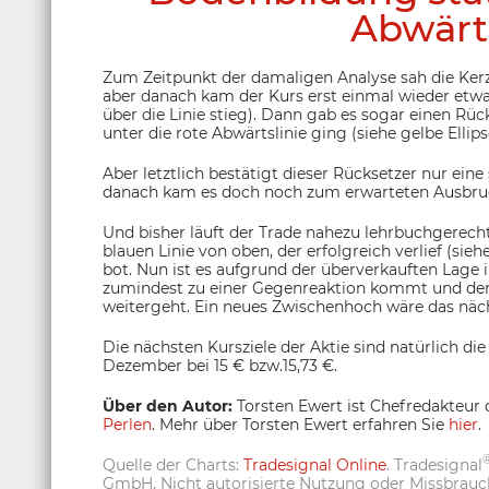
Abwärt
Zum Zeitpunkt der damaligen Analyse sah die Kerze
aber danach kam der Kurs erst einmal wieder etw
über die Linie stieg). Dann gab es sogar einen Rück
unter die rote Abwärtslinie ging (siehe gelbe Ellips
Aber letztlich bestätigt dieser Rücksetzer nur ein
danach kam es doch noch zum erwarteten Ausbruch
Und bisher läuft der Trade nahezu lehrbuchgerecht
blauen Linie von oben, der erfolgreich verlief (sie
bot. Nun ist es aufgrund der überverkauften Lag
zumindest zu einer Gegenreaktion kommt und der
weitergeht. Ein neues Zwischenhoch wäre das näch
Die nächsten Kursziele der Aktie sind natürlich 
Dezember bei 15 € bzw.15,73 €.
Über den Autor:
Torsten Ewert ist Chefredakteur 
Perlen
. Mehr über Torsten Ewert erfahren Sie
hier
.
Quelle der Charts:
Tradesignal Online
. Tradesignal
GmbH. Nicht autorisierte Nutzung oder Missbrauch