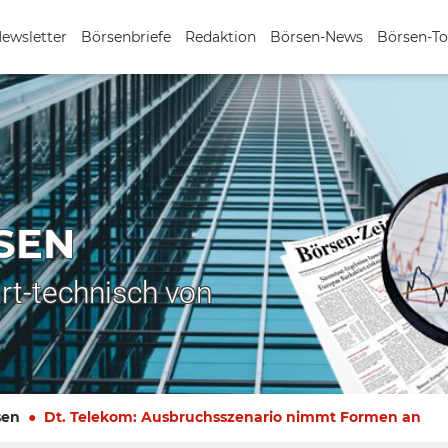
Newsletter
Börsenbriefe
Redaktion
Börsen-News
Börsen-To
SEN
rt-technisch von
sen
Dt. Telekom: Ausbruchsszenario nimmt Formen an