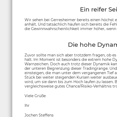
Ein reifer S
Wir sehen bei Gerresheimer bereits einen höchst et
anhält. Und tatsächlich häufen sich bereits die Feh
die Gewinnwahrscheinlichkeit immer höher, wenn S
Die hohe Dynami
Zuvor sollte man sich aber trotzdem fragen, ob es 
hält. Im Moment ist besonders die extrem hohe 
Warnzeichen. Doch auch trotz dieser Dynamik ka
der unteren Begrenzung dieser Tradingrange. Und
einsteigen, die man unter dem vergangenen Tief a
Stück bei weiter steigenden Kursen weiter ausbauen
wird, um sie dann bis zum Hoch laufen zu lassen. 
vergleichsweise gutes Chance/Risiko-Verhältnis t
Viele Grüße
Ihr
Jochen Steffens