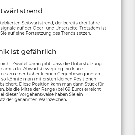
eitwärtstrend
ablierten Seitwärtstrend, der bereits drei Jahre
lsignale auf der Ober- und Unterseite. Trotzdem ist
ie auf eine Fortsetzung des Trends setzen.
k ist gefährlich
nicht Zweifel daran gibt, dass die Unterstützung
Dynamik der Abwärtsbewegung ein klares
m es zu einer bisher kleinen Gegenbewegung an
 so könnte man mit ersten kleinen Positionen
bsichert. Diese Position kann man dann Stück für
, bis die Mitte der Range (bei 69 Euro) erreicht
Bei dieser Vorgehensweise haben Sie ein
rotz der genannten Warnzeichen.