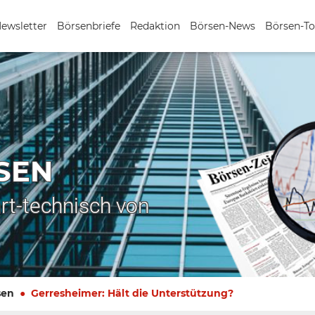
Newsletter
Börsenbriefe
Redaktion
Börsen-News
Börsen-To
SEN
rt-technisch von
sen
Gerresheimer: Hält die Unterstützung?