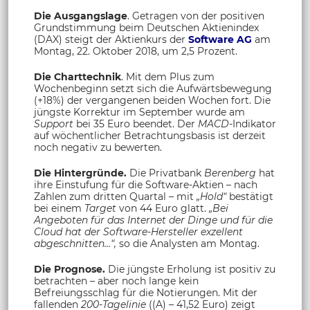
Die Ausgangslage
. Getragen von der positiven
Grundstimmung beim Deutschen Aktienindex
(DAX) steigt der Aktienkurs der
Software AG
am
Montag, 22. Oktober 2018, um 2,5 Prozent.
Die Charttechnik
. Mit dem Plus zum
Wochenbeginn setzt sich die Aufwärtsbewegung
(+18%) der vergangenen beiden Wochen fort. Die
jüngste Korrektur im September wurde am
Support
bei 35 Euro beendet. Der
MACD-
Indikator
auf wöchentlicher Betrachtungsbasis ist derzeit
noch negativ zu bewerten.
Die Hintergründe.
Die Privatbank
Berenberg
hat
ihre Einstufung für die Software-Aktien – nach
Zahlen zum dritten Quartal – mit
„Hold“
bestätigt
bei einem
Target
von 44 Euro glatt.
„Bei
Angeboten für das Internet der Dinge und für die
Cloud hat der Software-Hersteller exzellent
abgeschnitten…“,
so die Analysten am Montag.
Die Prognose.
Die jüngste Erholung ist positiv zu
betrachten – aber noch lange kein
Befreiungsschlag für die Notierungen. Mit der
fallenden
200-Tagelinie
((A) – 41,52 Euro) zeigt