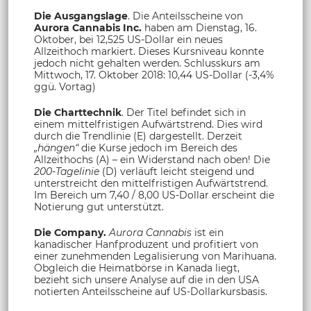
Die Ausgangslage
. Die Anteilsscheine von
Aurora Cannabis Inc.
haben am Dienstag, 16.
Oktober, bei 12,525 US-Dollar ein neues
Allzeithoch markiert. Dieses Kursniveau konnte
jedoch nicht gehalten werden. Schlusskurs am
Mittwoch, 17. Oktober 2018: 10,44 US-Dollar (-3,4%
ggü. Vortag)
Die Charttechnik
. Der Titel befindet sich in
einem mittelfristigen Aufwärtstrend. Dies wird
durch die Trendlinie (E) dargestellt. Derzeit
„hängen“
die Kurse jedoch im Bereich des
Allzeithochs (A) – ein Widerstand nach oben! Die
200-Tagelinie
(D) verläuft leicht steigend und
unterstreicht den mittelfristigen Aufwärtstrend.
Im Bereich um 7,40 / 8,00 US-Dollar erscheint die
Notierung gut unterstützt.
Die Company.
Aurora Cannabis
ist ein
kanadischer Hanfproduzent und profitiert von
einer zunehmenden Legalisierung von Marihuana.
Obgleich die Heimatbörse in Kanada liegt,
bezieht sich unsere Analyse auf die in den USA
notierten Anteilsscheine auf US-Dollarkursbasis.