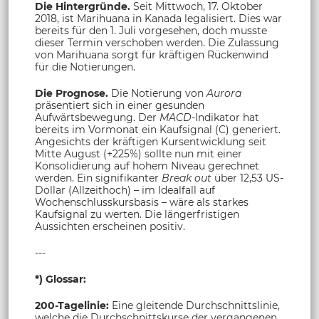
Die Hintergründe.
Seit Mittwoch, 17. Oktober
2018, ist Marihuana in Kanada legalisiert. Dies war
bereits für den 1. Juli vorgesehen, doch musste
dieser Termin verschoben werden. Die Zulassung
von Marihuana sorgt für kräftigen Rückenwind
für die Notierungen.
Die Prognose.
Die Notierung von
Aurora
präsentiert sich in einer gesunden
Aufwärtsbewegung. Der
MACD-
Indikator hat
bereits im Vormonat ein Kaufsignal (C) generiert.
Angesichts der kräftigen Kursentwicklung seit
Mitte August (+225%) sollte nun mit einer
Konsolidierung auf hohem Niveau gerechnet
werden. Ein signifikanter
Break out
über 12,53 US-
Dollar (Allzeithoch) – im Idealfall auf
Wochenschlusskursbasis – wäre als starkes
Kaufsignal zu werten. Die längerfristigen
Aussichten erscheinen positiv.
---
*) Glossar:
200-Tagelinie:
Eine gleitende Durchschnittslinie,
welche die Durchschnittskurse der vergangenen