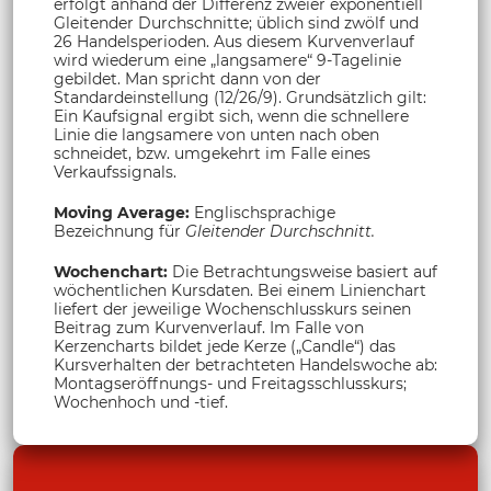
erfolgt anhand der Differenz zweier exponentiell
Gleitender Durchschnitte; üblich sind zwölf und
26 Handelsperioden. Aus diesem Kurvenverlauf
wird wiederum eine „langsamere“ 9-Tagelinie
gebildet. Man spricht dann von der
Standardeinstellung (12/26/9). Grundsätzlich gilt:
Ein Kaufsignal ergibt sich, wenn die schnellere
Linie die langsamere von unten nach oben
schneidet, bzw. umgekehrt im Falle eines
Verkaufssignals.
Moving Average:
Englischsprachige
Bezeichnung für
Gleitender Durchschnitt.
Wochenchart:
Die Betrachtungsweise basiert auf
wöchentlichen Kursdaten. Bei einem Linienchart
liefert der jeweilige Wochenschlusskurs seinen
Beitrag zum Kurvenverlauf. Im Falle von
Kerzencharts bildet jede Kerze („Candle“) das
Kursverhalten der betrachteten Handelswoche ab:
Montagseröffnungs- und Freitagsschlusskurs;
Wochenhoch und -tief.