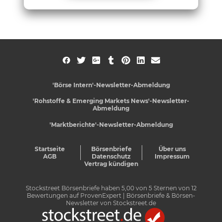
'Börse Intern'-Newsletter-Abmeldung
'Rohstoffe & Emerging Markets News'-Newsletter-
Abmeldung
'Marktberichte'-Newsletter-Abmeldung
Startseite
Börsenbriefe
Über uns
AGB
Datenschutz
Impressum
Vertrag kündigen
Stockstreet Börsenbriefe
haben
5,00
von
5
Sternen von
12
Bewertungen auf
ProvenExpert
| Börsenbriefe & Börsen-
Newsletter von Stockstreet.de