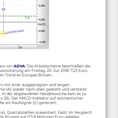
näre von
ADVA
: Die Anteilsscheine beschließen die
snotierung am Freitag, 20. Juli 2018: 7,23 Euro.
en Trend an Europas Börsen.
rn mit einer ausgeprägten und langen
nie
(A) wieder nach oben gedreht und verstärkt
o. In der abgelaufenen Handelswoche kam es zu
o (B). Der
MACD-
Indikator auf wöchentlicher
ai ein Kaufsignal (C) generiert.
i, Quartalszahlen präsentiert. Fazit: Im Vergleich
 Prozent auf 123,8 Millionen Euro gefallen.