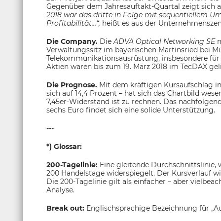
Gegenüber dem Jahresauftakt-Quartal zeigt sich al
2018 war das dritte in Folge mit sequentiellem 
Profitabilität…“,
heißt es aus der Unternehmenszen
Die Company.
Die
ADVA Optical Networking SE
m
Verwaltungssitz im bayerischen Martinsried bei Mü
Telekommunikationsausrüstung, insbesondere für 
Aktien waren bis zum 19. März 2018 im TecDAX gelis
Die Prognose.
Mit dem kräftigen Kursaufschlag i
sich auf 14,4 Prozent – hat sich das Chartbild wes
7,45er-Widerstand ist zu rechnen. Das nachfolgend
sechs Euro findet sich eine solide Unterstützung.
---
*) Glossar:
200-Tagelinie:
Eine gleitende Durchschnittslinie,
200 Handelstage widerspiegelt. Der Kursverlauf w
Die 200-Tagelinie gilt als einfacher – aber vielbea
Analyse.
Break out:
Englischsprachige Bezeichnung für „A