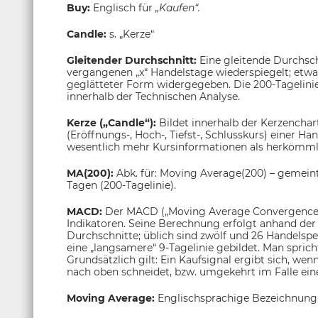
Buy:
Englisch für
„Kaufen“.
Candle:
s. „Kerze“
Gleitender Durchschnitt:
Eine gleitende Durchsch
vergangenen „x“ Handelstage wiederspiegelt; etwa
geglätteter Form widergegeben. Die 200-Tagelinie g
innerhalb der Technischen Analyse.
Kerze („Candle“):
Bildet innerhalb der Kerzenchar
(Eröffnungs-, Hoch-, Tiefst-, Schlusskurs) einer H
wesentlich mehr Kursinformationen als herkömmli
MA(200):
Abk. für: Moving Average(200) – gemeint
Tagen (200-Tagelinie).
MACD:
Der MACD („Moving Average Convergence/
Indikatoren. Seine Berechnung erfolgt anhand der 
Durchschnitte; üblich sind zwölf und 26 Handelsp
eine „langsamere“ 9-Tagelinie gebildet. Man sprich
Grundsätzlich gilt: Ein Kaufsignal ergibt sich, wen
nach oben schneidet, bzw. umgekehrt im Falle eine
Moving Average:
Englischsprachige Bezeichnung