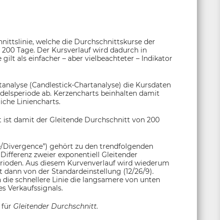
nittslinie, welche die Durchschnittskurse der
 200 Tage. Der Kursverlauf wird dadurch in
ilt als einfacher – aber vielbeachteter – Indikator
tanalyse (Candlestick-Chartanalyse) die Kursdaten
andelsperiode ab. Kerzencharts beinhalten damit
che Liniencharts.
 ist damit der Gleitende Durchschnitt von 200
Divergence”) gehört zu den trendfolgenden
Differenz zweier exponentiell Gleitender
erioden. Aus diesem Kurvenverlauf wird wiederum
t dann von der Standardeinstellung (12/26/9).
n die schnellere Linie die langsamere von unten
s Verkaufssignals.
 für
Gleitender Durchschnitt.