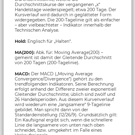
Durchschnittskurse der vergangenen „x“
Handelstage wiederspiegelt; etwa 200 Tage. Der
Kursverlauf wird dadurch in geglätteter Form
widergegeben. Die 200-Tagelinie gilt als einfacher
– aber vielbeachteter – Indikator innerhalb der
Technischen Analyse.
Hold:
Englisch für „Halten“.
MA(200):
Abk. für: Moving Average(200) –
gemeint ist damit der Gleitende Durchschnitt
von 200 Tagen (200-Tagelinie).
MACD:
Der MACD („Moving Average
Convergence/Divergence”) gehört zu den
trendfolgenden Indikatoren. Seine Berechnung
erfolgt anhand der Differenz zweier exponentiell
Gleitender Durchschnitte; üblich sind zwölf und
26 Handelsperioden. Aus diesem Kurvenverlauf
wird wiederum eine „langsamere“ 9-Tagelinie
gebildet. Man spricht dann von der
Standardeinstellung (12/26/9). Grundsätzlich gilt:
Ein Kaufsignal ergibt sich, wenn die schnellere
Linie die langsamere von unten nach oben
schneidet, bzw. umgekehrt im Falle eines