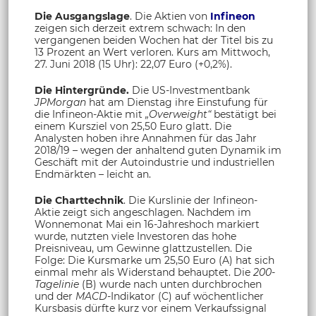
Die Ausgangslage
. Die Aktien von
Infineon
zeigen sich derzeit extrem schwach: In den
vergangenen beiden Wochen hat der Titel bis zu
13 Prozent an Wert verloren. Kurs am Mittwoch,
27. Juni 2018 (15 Uhr): 22,07 Euro (+0,2%).
Die Hintergründe.
Die US-Investmentbank
JPMorgan
hat am Dienstag ihre Einstufung für
die Infineon-Aktie mit
„Overweight“
bestätigt bei
einem Kursziel von 25,50 Euro glatt. Die
Analysten hoben ihre Annahmen für das Jahr
2018/19 – wegen der anhaltend guten Dynamik im
Geschäft mit der Autoindustrie und industriellen
Endmärkten – leicht an.
Die Charttechnik
. Die Kurslinie der Infineon-
Aktie zeigt sich angeschlagen. Nachdem im
Wonnemonat Mai ein 16-Jahreshoch markiert
wurde, nutzten viele Investoren das hohe
Preisniveau, um Gewinne glattzustellen. Die
Folge: Die Kursmarke um 25,50 Euro (A) hat sich
einmal mehr als Widerstand behauptet. Die
200-
Tagelinie
(B) wurde nach unten durchbrochen
und der
MACD-
Indikator (C) auf wöchentlicher
Kursbasis dürfte kurz vor einem Verkaufssignal