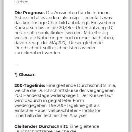
stehen.
Die Prognose.
Die Aussichten für die Infineon-
Aktie sind alles andere als rosig – jedenfalls was
das kurzfristige Chartbild anbelangt. Ein weiterer
Kursrutsch bis an die 20,48er-Unterstützung (D)
heran sollte einkalkuliert werden. Mittelfristig
weisen die Notierungen noch immer nach oben;
davon zeugt der
MA(200).
Dieser gleitende
Durchschnitt sollte schnellstens wieder
zurückerobert werden.
---
*) Glossar:
200-Tagelinie:
Eine gleitende Durchschnittslinie,
welche die Durchschnittskurse der vergangenen
200 Handelstage widerspiegelt. Der Kursverlauf
wird dadurch in geglätteter Form
wiedergegeben. Die 200-Tagelinie gilt als
einfacher – aber vielbeachteter – Indikator
innerhalb der Technischen Analyse.
Gleitender Durchschnitt:
Eine gleitende
Durchschnittslinie, welche die