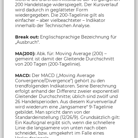
200 Handelstage widerspiegelt. Der Kursverlauf
wird dadurch in geglätteter Form
wiedergegeben. Die 200-Tagelinie gilt als
einfacher – aber vielbeachteter – Indikator
innerhalb der Technischen Analyse.
Break out:
Englischsprachige Bezeichnung für
„Ausbruch“.
MA(200):
Abk. für: Moving Average (200) –
gemeint ist damit der Gleitende Durchschnitt
von 200 Tagen (200-Tagelinie).
MACD:
Der MACD („Moving Average
Convergence/Divergence”) gehört zu den
trendfolgenden Indikatoren. Seine Berechnung
erfolgt anhand der Differenz zweier exponentiell
Gleitender Durchschnitte; üblich sind zwölf und
26 Handelsperioden. Aus diesem Kurvenverlauf
wird wiederum eine „langsamere“ 9-Tagelinie
gebildet. Man spricht dann von der
Standardeinstellung (12/26/9). Grundsätzlich gilt:
Ein Kaufsignal ergibt sich, wenn die schnellere
Linie die langsamere von unten nach oben
schneidet, bzw. umgekehrt im Falle eines