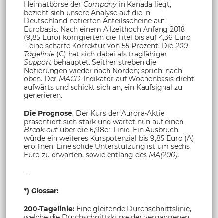
Heimatbörse der
Company
in Kanada liegt,
bezieht sich unsere Analyse auf die in
Deutschland notierten Anteilsscheine auf
Eurobasis. Nach einem Allzeithoch Anfang 2018
(9,85 Euro) korrigierten die Titel bis auf 4,36 Euro
– eine scharfe Korrektur von 55 Prozent. Die
200-
Tagelinie
(C) hat sich dabei als tragfähiger
Support
behauptet. Seither streben die
Notierungen wieder nach Norden; sprich: nach
oben. Der
MACD-
Indikator auf Wochenbasis dreht
aufwärts und schickt sich an, ein Kaufsignal zu
generieren.
Die Prognose.
Der Kurs der Aurora-Aktie
präsentiert sich stark und wartet nun auf einen
Break out
über die 6,98er-Linie. Ein Ausbruch
würde ein weiteres Kurspotenzial bis 9,85 Euro (A)
eröffnen. Eine solide Unterstützung ist um sechs
Euro zu erwarten, sowie entlang des
MA(200).
---
*) Glossar:
200-Tagelinie:
Eine gleitende Durchschnittslinie,
welche die Durchschnittskurse der vergangenen