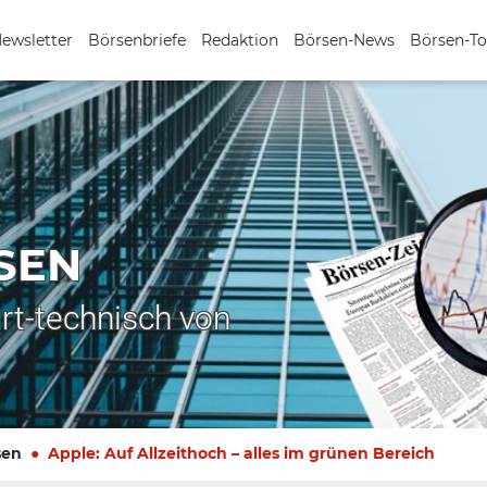
Newsletter
Börsenbriefe
Redaktion
Börsen-News
Börsen-To
SEN
rt-technisch von
sen
Apple: Auf Allzeithoch – alles im grünen Bereich