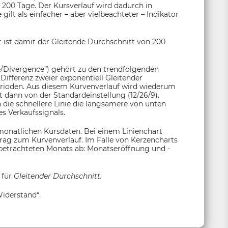
 200 Tage. Der Kursverlauf wird dadurch in
ilt als einfacher – aber vielbeachteter – Indikator
 ist damit der Gleitende Durchschnitt von 200
Divergence”) gehört zu den trendfolgenden
Differenz zweier exponentiell Gleitender
erioden. Aus diesem Kurvenverlauf wird wiederum
t dann von der Standardeinstellung (12/26/9).
n die schnellere Linie die langsamere von unten
s Verkaufssignals.
monatlichen Kursdaten. Bei einem Linienchart
itrag zum Kurvenverlauf. Im Falle von Kerzencharts
s betrachteten Monats ab: Monatseröffnung und -
 für
Gleitender Durchschnitt.
iderstand“.