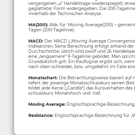
vergangenen „x“ Handelstage wiederspiegelt; etwa
geglätteter Form widergegeben. Die 200-Tagelinie g
innerhalb der Technischen Analyse.
MA(200):
Abk. für: Moving Average(200) – gemeint
Tagen (200-Tagelinie).
MACD:
Der MACD („Moving Average Convergence/
Indikatoren. Seine Berechnung erfolgt anhand der 
Durchschnitte; üblich sind zwölf und 26 Handelsp
eine „langsamere“ 9-Tagelinie gebildet. Man sprich
Grundsätzlich gilt: Ein Kaufsignal ergibt sich, wen
nach oben schneidet, bzw. umgekehrt im Falle eine
Monatschart:
Die Betrachtungsweise basiert auf 
liefert der jeweilige Monatsschlusskurs seinen Be
bildet jede Kerze („Candle“) das Kursverhalten de
schlusskurs; Monatshoch und -tief.
Moving Average:
Englischsprachige Bezeichnung
Resistance:
Englischsprachige Bezeichnung für „W