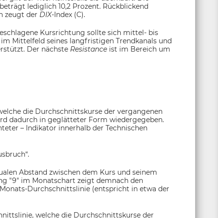
eträgt lediglich 10,2 Prozent. Rückblickend
on zeugt der
DIX-
Index (C).
eschlagene Kursrichtung sollte sich mittel- bis
 im Mittelfeld seines langfristigen Trendkanals und
erstützt. Der nächste
Resistance
ist im Bereich um
 welche die Durchschnittskurse der vergangenen
ird dadurch in geglätteter Form wiedergegeben.
chteter – Indikator innerhalb der Technischen
usbruch“.
tualen Abstand zwischen dem Kurs und seinem
lung "9" im Monatschart zeigt demnach den
Monats-Durchschnittslinie (entspricht in etwa der
nittslinie, welche die Durchschnittskurse der