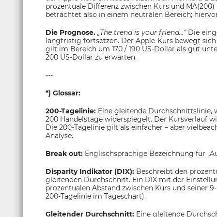
prozentuale Differenz zwischen Kurs und MA(200) b
betrachtet also in einem neutralen Bereich; hierv
Die Prognose.
„The trend is your friend…“
Die eing
langfristig fortsetzen. Der Apple-Kurs bewegt sich
gilt im Bereich um 170 / 190 US-Dollar als gut unt
200 US-Dollar zu erwarten.
---
*) Glossar:
200-Tagelinie:
Eine gleitende Durchschnittslinie,
200 Handelstage widerspiegelt. Der Kursverlauf w
Die 200-Tagelinie gilt als einfacher – aber vielbea
Analyse.
Break out:
Englischsprachige Bezeichnung für „A
Disparity Indikator (DIX):
Beschreibt den prozen
gleitenden Durchschnitt. Ein DIX mit der Einstel
prozentualen Abstand zwischen Kurs und seiner 9-
200-Tagelinie im Tageschart).
Gleitender Durchschnitt:
Eine gleitende Durchsch