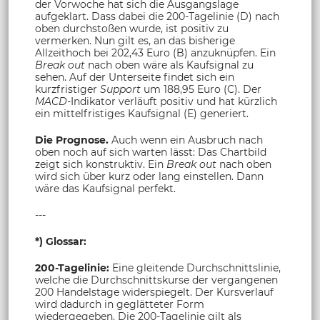
der Vorwoche hat sich die Ausgangslage
aufgeklart. Dass dabei die 200-Tagelinie (D) nach
oben durchstoßen wurde, ist positiv zu
vermerken. Nun gilt es, an das bisherige
Allzeithoch bei 202,43 Euro (B) anzuknüpfen. Ein
Break out
nach oben wäre als Kaufsignal zu
sehen. Auf der Unterseite findet sich ein
kurzfristiger
Support
um 188,95 Euro (C). Der
MACD-
Indikator verläuft positiv und hat kürzlich
ein mittelfristiges Kaufsignal (E) generiert.
Die Prognose.
Auch wenn ein Ausbruch nach
oben noch auf sich warten lässt: Das Chartbild
zeigt sich konstruktiv. Ein
Break out
nach oben
wird sich über kurz oder lang einstellen. Dann
wäre das Kaufsignal perfekt.
---
*) Glossar:
200-Tagelinie:
Eine gleitende Durchschnittslinie,
welche die Durchschnittskurse der vergangenen
200 Handelstage widerspiegelt. Der Kursverlauf
wird dadurch in geglätteter Form
wiedergegeben. Die 200-Tagelinie gilt als