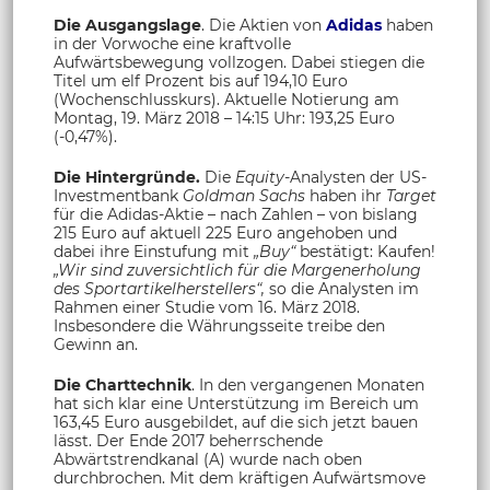
Die Ausgangslage
. Die Aktien von
Adidas
haben
in der Vorwoche eine kraftvolle
Aufwärtsbewegung vollzogen. Dabei stiegen die
Titel um elf Prozent bis auf 194,10 Euro
(Wochenschlusskurs). Aktuelle Notierung am
Montag, 19. März 2018 – 14:15 Uhr: 193,25 Euro
(-0,47%).
Die Hintergründe.
Die
Equity-
Analysten der US-
Investmentbank
Goldman Sachs
haben ihr
Target
für die Adidas-Aktie – nach Zahlen – von bislang
215 Euro auf aktuell 225 Euro angehoben und
dabei ihre Einstufung mit
„Buy“
bestätigt: Kaufen!
„Wir sind zuversichtlich für die Margenerholung
des Sportartikelherstellers“,
so die Analysten im
Rahmen einer Studie vom 16. März 2018.
Insbesondere die Währungsseite treibe den
Gewinn an.
Die Charttechnik
. In den vergangenen Monaten
hat sich klar eine Unterstützung im Bereich um
163,45 Euro ausgebildet, auf die sich jetzt bauen
lässt. Der Ende 2017 beherrschende
Abwärtstrendkanal (A) wurde nach oben
durchbrochen. Mit dem kräftigen Aufwärtsmove