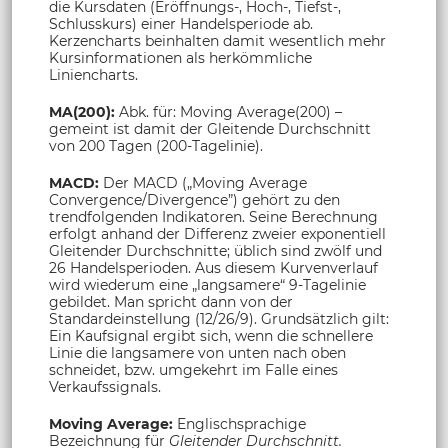
die Kursdaten (Eröffnungs-, Hoch-, Tiefst-,
Schlusskurs) einer Handelsperiode ab.
Kerzencharts beinhalten damit wesentlich mehr
Kursinformationen als herkömmliche
Liniencharts.
MA(200):
Abk. für: Moving Average(200) –
gemeint ist damit der Gleitende Durchschnitt
von 200 Tagen (200-Tagelinie).
MACD:
Der MACD („Moving Average
Convergence/Divergence”) gehört zu den
trendfolgenden Indikatoren. Seine Berechnung
erfolgt anhand der Differenz zweier exponentiell
Gleitender Durchschnitte; üblich sind zwölf und
26 Handelsperioden. Aus diesem Kurvenverlauf
wird wiederum eine „langsamere“ 9-Tagelinie
gebildet. Man spricht dann von der
Standardeinstellung (12/26/9). Grundsätzlich gilt:
Ein Kaufsignal ergibt sich, wenn die schnellere
Linie die langsamere von unten nach oben
schneidet, bzw. umgekehrt im Falle eines
Verkaufssignals.
Moving Average:
Englischsprachige
Bezeichnung für
Gleitender Durchschnitt.