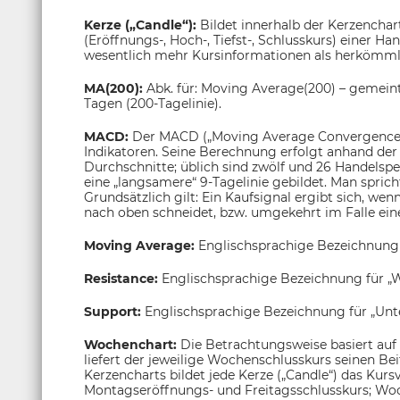
Kerze („Candle“):
Bildet innerhalb der Kerzenchar
(Eröffnungs-, Hoch-, Tiefst-, Schlusskurs) einer H
wesentlich mehr Kursinformationen als herkömmli
MA(200):
Abk. für: Moving Average(200) – gemeint
Tagen (200-Tagelinie).
MACD:
Der MACD („Moving Average Convergence/
Indikatoren. Seine Berechnung erfolgt anhand der 
Durchschnitte; üblich sind zwölf und 26 Handelsp
eine „langsamere“ 9-Tagelinie gebildet. Man sprich
Grundsätzlich gilt: Ein Kaufsignal ergibt sich, wen
nach oben schneidet, bzw. umgekehrt im Falle eine
Moving Average:
Englischsprachige Bezeichnung
Resistance:
Englischsprachige Bezeichnung für „W
Support:
Englischsprachige Bezeichnung für „Unt
Wochenchart:
Die Betrachtungsweise basiert auf
liefert der jeweilige Wochenschlusskurs seinen Be
Kerzencharts bildet jede Kerze („Candle“) das Kur
Montagseröffnungs- und Freitagsschlusskurs; Woc