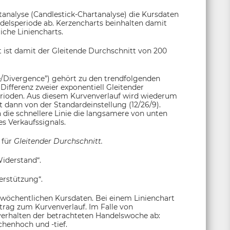
tanalyse (Candlestick-Chartanalyse) die Kursdaten
andelsperiode ab. Kerzencharts beinhalten damit
che Liniencharts.
 ist damit der Gleitende Durchschnitt von 200
Divergence”) gehört zu den trendfolgenden
Differenz zweier exponentiell Gleitender
erioden. Aus diesem Kurvenverlauf wird wiederum
t dann von der Standardeinstellung (12/26/9).
n die schnellere Linie die langsamere von unten
s Verkaufssignals.
 für
Gleitender Durchschnitt.
iderstand“.
erstützung“.
 wöchentlichen Kursdaten. Bei einem Linienchart
itrag zum Kurvenverlauf. Im Falle von
sverhalten der betrachteten Handelswoche ab:
henhoch und -tief.