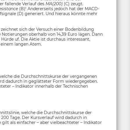
er fallende Verlauf des
MA(200)
(C) zeugt.
esistance
(B)! Andererseits jedoch hat der MACD-
fsignale (D) generiert. Und hieraus könnte mehr
h zeichnet sich der Versuch einer Bodenbildung
e Notierungen oberhalb von 14,39 Euro lägen. Dann
 Hürde uf. Die Aktie ist durchaus interessant,
d einem langen Atem.
 welche die Durchschnittskurse der vergangenen
ird dadurch in geglätteter Form wiedergegeben.
chteter – Indikator innerhalb der Technischen
nittslinie, welche die Durchschnittskurse der
 200 Tage. Der Kursverlauf wird dadurch in
ilt als einfacher – aber vielbeachteter – Indikator