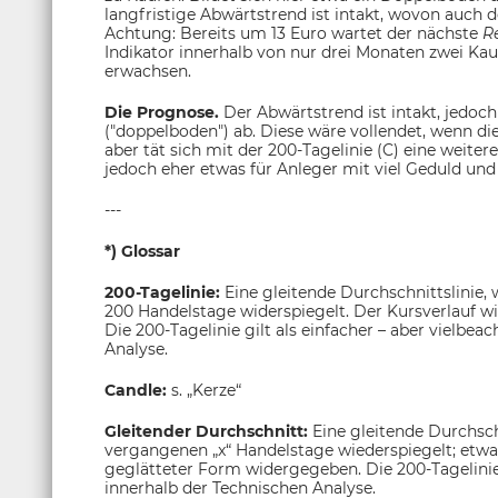
langfristige Abwärtstrend ist intakt, wovon auch d
Achtung: Bereits um 13 Euro wartet der nächste
R
Indikator innerhalb von nur drei Monaten zwei Kau
erwachsen.
Die Prognose.
Der Abwärtstrend ist intakt, jedoc
("doppelboden") ab. Diese wäre vollendet, wenn di
aber tät sich mit der 200-Tagelinie (C) eine weitere
jedoch eher etwas für Anleger mit viel Geduld un
---
*) Glossar
200-Tagelinie:
Eine gleitende Durchschnittslinie,
200 Handelstage widerspiegelt. Der Kursverlauf w
Die 200-Tagelinie gilt als einfacher – aber vielbea
Analyse.
Candle:
s. „Kerze“
Gleitender Durchschnitt:
Eine gleitende Durchsch
vergangenen „x“ Handelstage wiederspiegelt; etwa
geglätteter Form widergegeben. Die 200-Tagelinie g
innerhalb der Technischen Analyse.