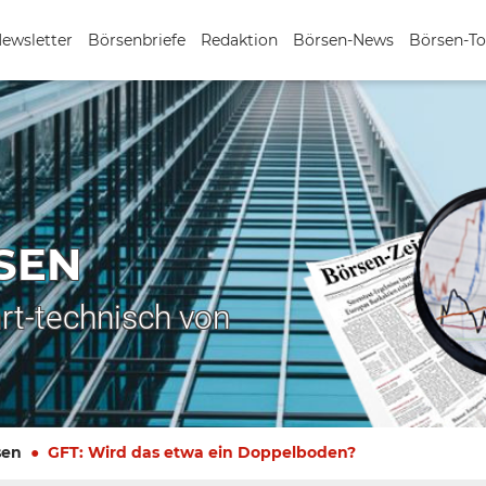
Newsletter
Börsenbriefe
Redaktion
Börsen-News
Börsen-To
SEN
rt-technisch von
sen
GFT: Wird das etwa ein Doppelboden?