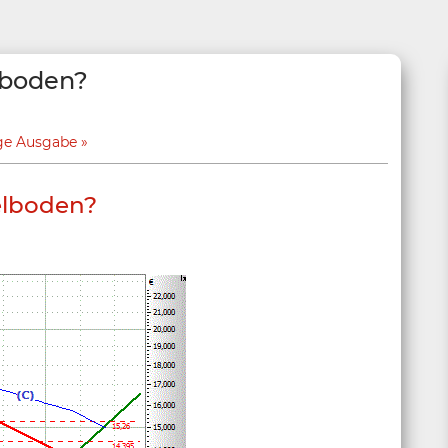
lboden?
ge Ausgabe
elboden?