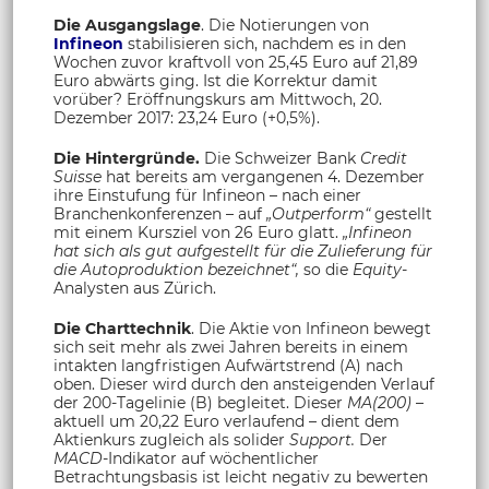
Die Ausgangslage
. Die Notierungen von
Infineon
stabilisieren sich, nachdem es in den
Wochen zuvor kraftvoll von 25,45 Euro auf 21,89
Euro abwärts ging. Ist die Korrektur damit
vorüber? Eröffnungskurs am Mittwoch, 20.
Dezember 2017: 23,24 Euro (+0,5%).
Die Hintergründe.
Die Schweizer Bank
Credit
Suisse
hat bereits am vergangenen 4. Dezember
ihre Einstufung für Infineon – nach einer
Branchenkonferenzen – auf
„Outperform“
gestellt
mit einem Kursziel von 26 Euro glatt.
„Infineon
hat sich als gut aufgestellt für die Zulieferung für
die Autoproduktion bezeichnet“,
so die
Equity-
Analysten aus Zürich.
Die Charttechnik
. Die Aktie von Infineon bewegt
sich seit mehr als zwei Jahren bereits in einem
intakten langfristigen Aufwärtstrend (A) nach
oben. Dieser wird durch den ansteigenden Verlauf
der 200-Tagelinie (B) begleitet. Dieser
MA(200)
–
aktuell um 20,22 Euro verlaufend – dient dem
Aktienkurs zugleich als solider
Support.
Der
MACD-
Indikator auf wöchentlicher
Betrachtungsbasis ist leicht negativ zu bewerten