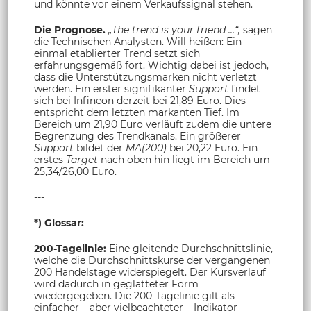
und könnte vor einem Verkaufssignal stehen.
Die Prognose.
„The trend is your friend …“,
sagen
die Technischen Analysten. Will heißen: Ein
einmal etablierter Trend setzt sich
erfahrungsgemäß fort. Wichtig dabei ist jedoch,
dass die Unterstützungsmarken nicht verletzt
werden. Ein erster signifikanter
Support
findet
sich bei Infineon derzeit bei 21,89 Euro. Dies
entspricht dem letzten markanten Tief. Im
Bereich um 21,90 Euro verläuft zudem die untere
Begrenzung des Trendkanals. Ein größerer
Support
bildet der
MA(200)
bei 20,22 Euro. Ein
erstes
Target
nach oben hin
liegt im Bereich um
25,34/26,00 Euro.
---
*) Glossar:
200-Tagelinie:
Eine gleitende Durchschnittslinie,
welche die Durchschnittskurse der vergangenen
200 Handelstage widerspiegelt. Der Kursverlauf
wird dadurch in geglätteter Form
wiedergegeben. Die 200-Tagelinie gilt als
einfacher – aber vielbeachteter – Indikator