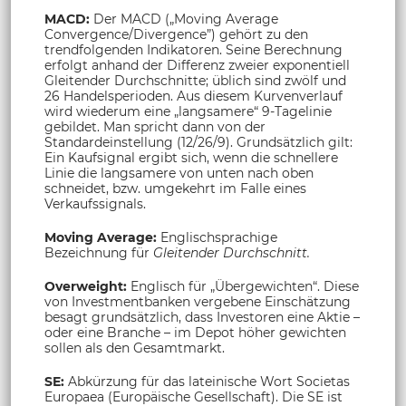
MACD:
Der MACD („Moving Average
Convergence/Divergence”) gehört zu den
trendfolgenden Indikatoren. Seine Berechnung
erfolgt anhand der Differenz zweier exponentiell
Gleitender Durchschnitte; üblich sind zwölf und
26 Handelsperioden. Aus diesem Kurvenverlauf
wird wiederum eine „langsamere“ 9-Tagelinie
gebildet. Man spricht dann von der
Standardeinstellung (12/26/9). Grundsätzlich gilt:
Ein Kaufsignal ergibt sich, wenn die schnellere
Linie die langsamere von unten nach oben
schneidet, bzw. umgekehrt im Falle eines
Verkaufssignals.
Moving Average:
Englischsprachige
Bezeichnung für
Gleitender Durchschnitt.
Overweight:
Englisch für „Übergewichten“. Diese
von Investmentbanken vergebene Einschätzung
besagt grundsätzlich, dass Investoren eine Aktie –
oder eine Branche – im Depot höher gewichten
sollen als den Gesamtmarkt.
SE:
Abkürzung für das lateinische Wort Societas
Europaea (Europäische Gesellschaft). Die SE ist