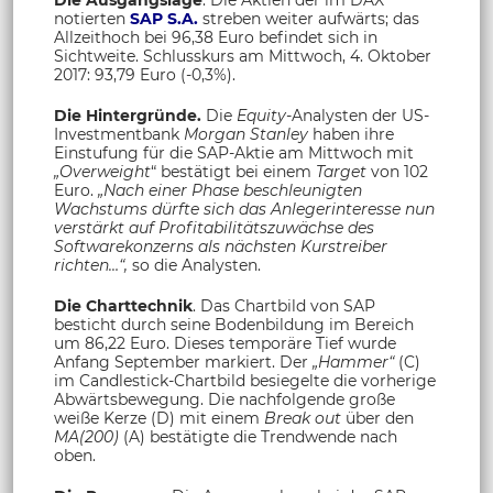
notierten
SAP S.A.
streben weiter aufwärts; das
Allzeithoch bei 96,38 Euro befindet sich in
Sichtweite. Schlusskurs am Mittwoch, 4. Oktober
2017: 93,79 Euro (-0,3%).
Die Hintergründe.
Die
Equity-
Analysten der US-
Investmentbank
Morgan Stanley
haben ihre
Einstufung für die SAP-Aktie am Mittwoch mit
„Overweight
“ bestätigt bei einem
Target
von 102
Euro.
„Nach einer Phase beschleunigten
Wachstums dürfte sich das Anlegerinteresse nun
verstärkt auf Profitabilitätszuwächse des
Softwarekonzerns als nächsten Kurstreiber
richten…“,
so die Analysten.
Die Charttechnik
. Das Chartbild von SAP
besticht durch seine Bodenbildung im Bereich
um 86,22 Euro. Dieses temporäre Tief wurde
Anfang September markiert. Der
„Hammer“
(C)
im Candlestick-Chartbild besiegelte die vorherige
Abwärtsbewegung. Die nachfolgende große
weiße Kerze (D) mit einem
Break out
über den
MA(200)
(A) bestätigte die Trendwende nach
oben.