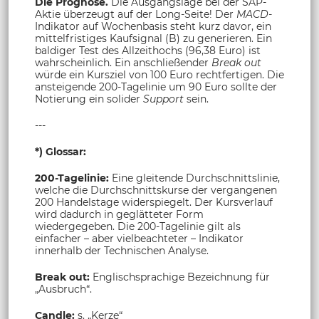
Die Prognose.
Die Ausgangslage bei der SAP-
Aktie überzeugt auf der Long-Seite! Der
MACD-
Indikator auf Wochenbasis steht kurz davor, ein
mittelfristiges Kaufsignal (B) zu generieren. Ein
baldiger Test des Allzeithochs (96,38 Euro) ist
wahrscheinlich. Ein anschließender
Break out
würde ein Kursziel von 100 Euro rechtfertigen. Die
ansteigende 200-Tagelinie um 90 Euro sollte der
Notierung ein solider
Support
sein.
---
*) Glossar:
200-Tagelinie:
Eine gleitende Durchschnittslinie,
welche die Durchschnittskurse der vergangenen
200 Handelstage widerspiegelt. Der Kursverlauf
wird dadurch in geglätteter Form
wiedergegeben. Die 200-Tagelinie gilt als
einfacher – aber vielbeachteter – Indikator
innerhalb der Technischen Analyse.
Break out:
Englischsprachige Bezeichnung für
„Ausbruch“.
Candle:
s. „Kerze“