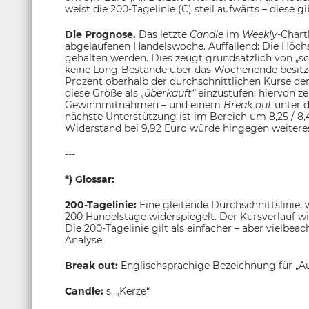
weist die 200-Tagelinie (C) steil aufwärts – diese 
Die Prognose.
Das letzte
Candle
im
Weekly
-Chart
abgelaufenen Handelswoche. Auffallend: Die Höch
gehalten werden. Dies zeugt grundsätzlich von „s
keine Long-Bestände über das Wochenende besitzen
Prozent oberhalb der durchschnittlichen Kurse de
diese Größe als
„überkauft“
einzustufen; hiervon z
Gewinnmitnahmen – und einem
Break out
unter d
nächste Unterstützung ist im Bereich um 8,25 / 8,
Widerstand bei 9,92 Euro würde hingegen weiteres
---
*) Glossar:
200-Tagelinie:
Eine gleitende Durchschnittslinie,
200 Handelstage widerspiegelt. Der Kursverlauf w
Die 200-Tagelinie gilt als einfacher – aber vielbea
Analyse.
Break out:
Englischsprachige Bezeichnung für „A
Candle:
s. „Kerze“