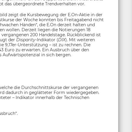
gibt das übergeordnete Trendverhalten vor.
bild zeigt die Kursbewegung der E.On-Aktie in der
stkurse der Woche konnten bis Freitagabend nicht
chwachen Händen“, die E.On derzeit halten und
 wollen. Derzeit liegen die Notierungen 18
r vergangenen 200 Handelstage. Rückblickend ist
eugt der
Disparity-
Indikator (
DIX
). Mit weiteren
ie 9,17er-Unterstützung – ist zu rechnen. Die
43 Euro zu erwarten. Ein Ausbruch über den
 Aufwärtspotenzial in sich bergen.
 welche die Durchschnittskurse der vergangenen
ird dadurch in geglätteter Form wiedergegeben.
chteter – Indikator innerhalb der Technischen
usbruch“.