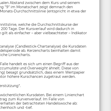
tualen Abstand zwischen dem Kurs und seinem
lung "9" im Monatschart zeigt demnach den
Monats-Durchschnittslinie (entspricht in etwa der
nittslinie, welche die Durchschnittskurse der
 200 Tage. Der Kursverlauf wird dadurch in
ilt als einfacher – aber vielbeachteter – Indikator
tanalyse (Candlestick-Chartanalyse) die Kursdaten
andelsperiode ab. Kerzencharts beinhalten damit
che Liniencharts.
 Falle handelt es sich um einen Begriff aus der
ccumulate
und
Overweight
ähnelt. Diese von
g) besagt grundsätzlich, dass einem Wertpapier
tor höhere Kurschancen zugetraut werden.
erstützung“.
 wöchentlichen Kursdaten. Bei einem Linienchart
itrag zum Kurvenverlauf. Im Falle von
sverhalten der betrachteten Handelswoche ab:
henhoch und -tief.