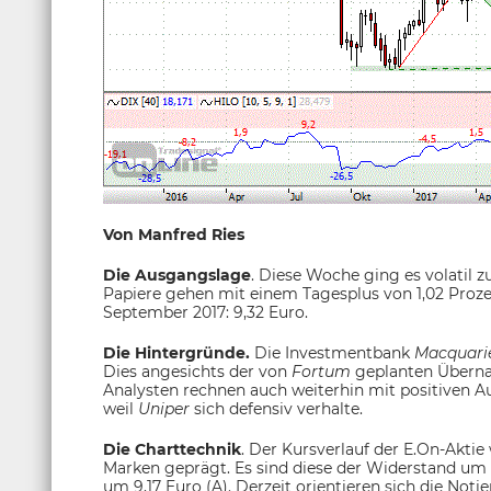
Von Manfred Ries
Die Ausgangslage
. Diese Woche ging es volatil 
Papiere gehen mit einem Tagesplus von 1,02 Proze
September 2017: 9,32 Euro.
Die Hintergründe.
Die Investmentbank
Macquari
Dies angesichts der von
Fortum
geplanten Über
Analysten rechnen auch weiterhin mit positiven A
weil
Uniper
sich defensiv verhalte.
Die Charttechnik
. Der Kursverlauf der E.On-Aktie
Marken geprägt. Es sind diese der Widerstand um 
um 9,17 Euro (A). Derzeit orientieren sich die No