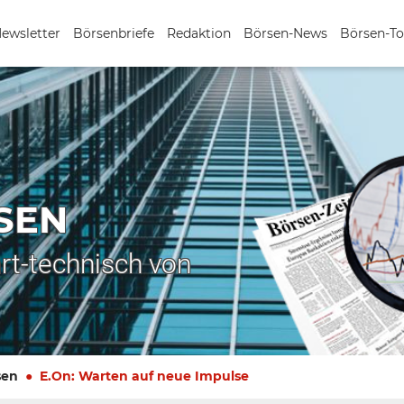
Newsletter
Börsenbriefe
Redaktion
Börsen-News
Börsen-To
SEN
rt-technisch von
sen
E.On: Warten auf neue Impulse