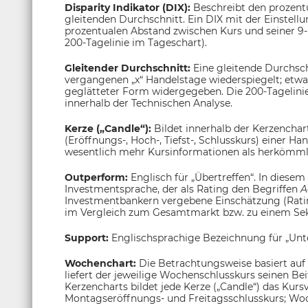
Disparity Indikator (DIX):
Beschreibt den prozen
gleitenden Durchschnitt. Ein DIX mit der Einstel
prozentualen Abstand zwischen Kurs und seiner 9-
200-Tagelinie im Tageschart).
Gleitender Durchschnitt:
Eine gleitende Durchsch
vergangenen „x“ Handelstage wiederspiegelt; etwa
geglätteter Form widergegeben. Die 200-Tagelinie g
innerhalb der Technischen Analyse.
Kerze („Candle“):
Bildet innerhalb der Kerzenchar
(Eröffnungs-, Hoch-, Tiefst-, Schlusskurs) einer H
wesentlich mehr Kursinformationen als herkömmli
Outperform:
Englisch für „Übertreffen“. In diesem
Investmentsprache, der als Rating den Begriffen
A
Investmentbankern vergebene Einschätzung (Ratin
im Vergleich zum Gesamtmarkt bzw. zu einem Sek
Support:
Englischsprachige Bezeichnung für „Unt
Wochenchart:
Die Betrachtungsweise basiert auf
liefert der jeweilige Wochenschlusskurs seinen Be
Kerzencharts bildet jede Kerze („Candle“) das Kur
Montagseröffnungs- und Freitagsschlusskurs; Woc