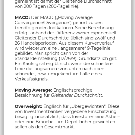
gemeint ist damit der Gleitende Durchschnitt
von 200 Tagen (200-Tagelinie).
MACD:
Der MACD („Moving Average
Convergence/Divergence”) gehört zu den
trendfolgenden Indikatoren. Seine Berechnung
erfolgt anhand der Differenz zweier exponentiell
Gleitender Durchschnitte; üblich sind zwölf und
26 Handelsperioden. Aus diesem Kurvenverlauf
wird wiederum eine „langsamere“ 9-Tagelinie
gebildet. Man spricht dann von der
Standardeinstellung (12/26/9). Grundsätzlich gilt:
Ein Kaufsignal ergibt sich, wenn die schnellere
Linie die langsamere von unten nach oben
schneidet, bzw. umgekehrt im Falle eines
Verkaufssignals.
Moving Average:
Englischsprachige
Bezeichnung für
Gleitender Durchschnitt.
Overweight:
Englisch für „Übergewichten“. Diese
von Investmentbanken vergebene Einschätzung
besagt grundsätzlich, dass Investoren eine Aktie –
oder eine Branche – im Depot höher gewichten
sollen als den Gesamtmarkt.