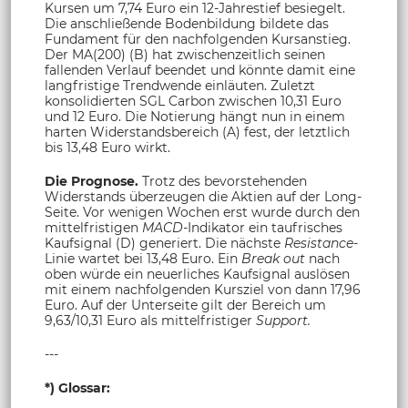
Kursen um 7,74 Euro ein 12-Jahrestief besiegelt.
Die anschließende Bodenbildung bildete das
Fundament für den nachfolgenden Kursanstieg.
Der MA(200) (B) hat zwischenzeitlich seinen
fallenden Verlauf beendet und könnte damit eine
langfristige Trendwende einläuten. Zuletzt
konsolidierten SGL Carbon zwischen 10,31 Euro
und 12 Euro. Die Notierung hängt nun in einem
harten Widerstandsbereich (A) fest, der letztlich
bis 13,48 Euro wirkt.
Die Prognose.
Trotz des bevorstehenden
Widerstands überzeugen die Aktien auf der Long-
Seite. Vor wenigen Wochen erst wurde durch den
mittelfristigen
MACD-
Indikator ein taufrisches
Kaufsignal (D) generiert. Die nächste
Resistance-
Linie wartet bei 13,48 Euro. Ein
Break out
nach
oben würde ein neuerliches Kaufsignal auslösen
mit einem nachfolgenden Kursziel von dann 17,96
Euro. Auf der Unterseite gilt der Bereich um
9,63/10,31 Euro als mittelfristiger
Support.
---
*) Glossar: