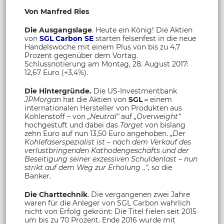
Von Manfred Ries
Die Ausgangslage
. Heute ein König! Die Aktien
von
SGL Carbon SE
starten felsenfest in die neue
Handelswoche mit einem Plus von bis zu 4,7
Prozent gegenüber dem Vortag.
Schlussnotierung am Montag, 28. August 2017:
12,67 Euro (+3,4%).
Die Hintergründe.
Die US-Investmentbank
JPMorgan
hat die Aktien von
SGL –
einem
internationalen Hersteller von Produkten aus
Kohlenstoff – von
„Neutral“
auf
„Overweight“
hochgestuft und dabei das
Target
von bislang
zehn Euro auf nun 13,50 Euro angehoben.
„Der
Kohlefaserspezialist ist – nach dem Verkauf des
verlustbringenden Kathodengeschäfts und der
Beseitigung seiner exzessiven Schuldenlast – nun
strikt auf dem Weg zur Erholung ..“,
so die
Banker.
Die Charttechnik
. Die vergangenen zwei Jahre
waren für die Anleger von SGL Carbon wahrlich
nicht von Erfolg gekrönt: Die Titel fielen seit 2015
um bis zu 70 Prozent. Ende 2016 wurde mit