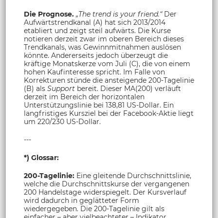
Die Prognose.
„The trend is your friend.“
Der
Aufwärtstrendkanal (A) hat sich 2013/2014
etabliert und zeigt steil aufwärts. Die Kurse
notieren derzeit zwar im oberen Bereich dieses
Trendkanals, was Gewinnmitnahmen auslösen
könnte. Andererseits jedoch überzeugt die
kräftige Monatskerze vom Juli (C), die von einem
hohen Kaufinteresse spricht. Im Falle von
Korrekturen stünde die ansteigende 200-Tagelinie
(B) als
Support
bereit. Dieser MA(200) verläuft
derzeit im Bereich der horizontalen
Unterstützungslinie bei 138,81 US-Dollar. Ein
langfristiges Kursziel bei der Facebook-Aktie liegt
um 220/230 US-Dollar.
---
*) Glossar:
200-Tagelinie:
Eine gleitende Durchschnittslinie,
welche die Durchschnittskurse der vergangenen
200 Handelstage widerspiegelt. Der Kursverlauf
wird dadurch in geglätteter Form
wiedergegeben. Die 200-Tagelinie gilt als
einfacher – aber vielbeachteter – Indikator