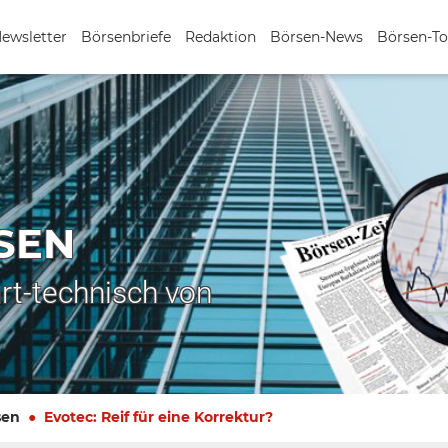
Newsletter
Börsenbriefe
Redaktion
Börsen-News
Börsen-To
SEN
rt-technisch von
sen
Evotec: Reif für eine Korrektur?