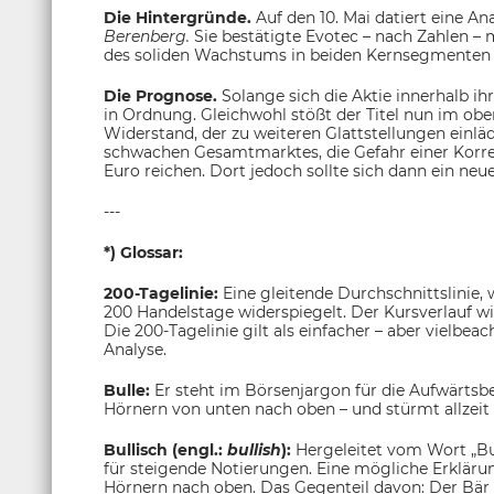
Die Hintergründe.
Auf den 10. Mai datiert eine A
Berenberg.
Sie bestätigte Evotec – nach Zahlen –
des soliden Wachstums in beiden Kernsegmenten - 
Die Prognose.
Solange sich die Aktie innerhalb ih
in Ordnung. Gleichwohl stößt der Titel nun im obe
Widerstand, der zu weiteren Glattstellungen einläd
schwachen Gesamtmarktes, die Gefahr einer Korrekt
Euro reichen. Dort jedoch sollte sich dann ein neu
---
*) Glossar:
200-Tagelinie:
Eine gleitende Durchschnittslinie,
200 Handelstage widerspiegelt. Der Kursverlauf w
Die 200-Tagelinie gilt als einfacher – aber vielbea
Analyse.
Bulle:
Er steht im Börsenjargon für die Aufwärtsb
Hörnern von unten nach oben – und stürmt allzeit
Bullisch (engl.:
bullish
):
Hergeleitet vom Wort „Bull
für steigende Notierungen. Eine mögliche Erklärun
Hörnern nach oben. Das Gegenteil davon: Der Bär – 