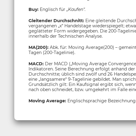
Buy:
Englisch für
„Kaufen“.
Gleitender Durchschnitt:
Eine gleitende Durchsch
vergangenen „x“ Handelstage wiederspiegelt; etwa
geglätteter Form widergegeben. Die 200-Tagelinie g
innerhalb der Technischen Analyse.
MA(200):
Abk. für: Moving Average(200) – gemeint
Tagen (200-Tagelinie).
MACD:
Der MACD („Moving Average Convergence/
Indikatoren. Seine Berechnung erfolgt anhand der 
Durchschnitte; üblich sind zwölf und 26 Handelsp
eine „langsamere“ 9-Tagelinie gebildet. Man sprich
Grundsätzlich gilt: Ein Kaufsignal ergibt sich, wen
nach oben schneidet, bzw. umgekehrt im Falle eine
Moving Average:
Englischsprachige Bezeichnung