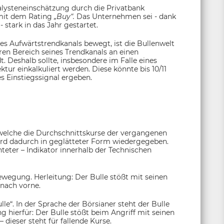
nalysteneinschätzung durch die Privatbank
 mit dem Rating
„Buy“.
Das Unternehmen sei - dank
stark in das Jahr gestartet.
res Aufwärtstrendkanals bewegt, ist die Bullenwelt
ren Bereich seines Trendkanals an einen
t. Deshalb sollte, insbesondere im Falle eines
ur einkalkuliert werden. Diese könnte bis 10/11
es Einstiegssignal ergeben.
 welche die Durchschnittskurse der vergangenen
ird dadurch in geglätteter Form wiedergegeben.
chteter – Indikator innerhalb der Technischen
ewegung. Herleitung: Der Bulle stößt mit seinen
 nach vorne.
e“. In der Sprache der Börsianer steht der Bulle
g hierfür: Der Bulle stößt beim Angriff mit seinen
dieser steht für fallende Kurse.