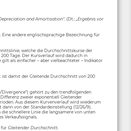
 Depreciation and Amortisation“.
(Dt.:
„Ergebnis vor
. Eine andere englischsprachige Bezeichnung für
nittslinie, welche die Durchschnittskurse der
 200 Tage. Der Kursverlauf wird dadurch in
ilt als einfacher – aber vielbeachteter – Indikator
 ist damit der Gleitende Durchschnitt von 200
Divergence”) gehört zu den trendfolgenden
Differenz zweier exponentiell Gleitender
erioden. Aus diesem Kurvenverlauf wird wiederum
t dann von der Standardeinstellung (12/26/9).
n die schnellere Linie die langsamere von unten
s Verkaufssignals.
 für
Gleitender Durchschnitt.