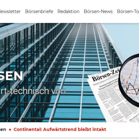
Newsletter
Börsenbriefe
Redaktion
Börsen-News
Börsen-To
SEN
rt-technisch von
sen
Continental: Aufwärtstrend bleibt intakt