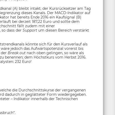
ndkanal (A) bleibt intakt; der Kursrücksetzer am Tag
Begrenzung dieses Kanals. Der MACD-Indikator auf
ikator hat bereits Ende 2016 ein Kaufsignal (B)
erläuft bei derzeit 187,22 Euro und sollte dem
chschnitt fällt zudem mit einer
, so dass der
Support
um diesen Bereich verstärkt
trendkanals könnte sich für den Kursverlauf als
 wäre jedoch das Aufwärtspotenzial vorerst bis
 der
Break out
nach oben gelingen, so wäre als
 zu benennen; dem Höchstkurs vom Herbst 2016.
lysten: 232 Euro!
 welche die Durchschnittskurse der vergangenen
ird dadurch in geglätteter Form wiedergegeben.
chteter – Indikator innerhalb der Technischen
usbruch“.