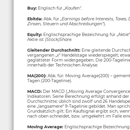
Buy:
Englisch für
„Kaufen“.
Ebitda:
Abk. für
„Earnings before Interests, Taxes,
Zinsen, Steuern und Abschreibungen“
).
Equity:
Englischsprachige Bezeichnung für „Aktie“
Aktie ist
(Stock)Share.
Gleitender Durchschnitt:
Eine gleitende Durchsch
vergangenen „x“ Handelstage wiederspiegelt; etwa
geglätteter Form widergegeben. Die 200-Tagelinie g
innerhalb der Technischen Analyse.
MA(200):
Abk. für: Moving Average(200) – gemeint
Tagen (200-Tagelinie).
MACD:
Der MACD („Moving Average Convergence/
Indikatoren. Seine Berechnung erfolgt anhand der 
Durchschnitte; üblich sind zwölf und 26 Handelsp
eine „langsamere“ 9-Tagelinie gebildet. Man sprich
Grundsätzlich gilt: Ein Kaufsignal ergibt sich, wen
nach oben schneidet, bzw. umgekehrt im Falle eine
Moving Average:
Englischsprachige Bezeichnung