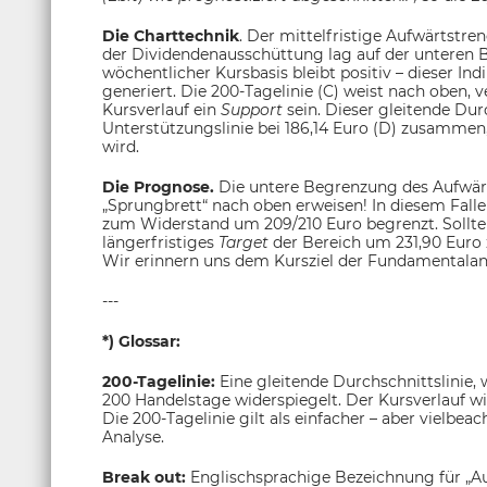
Die Charttechnik
. Der mittelfristige Aufwärtstre
der Dividendenausschüttung lag auf der unteren 
wöchentlicher Kursbasis bleibt positiv – dieser Ind
generiert. Die 200-Tagelinie (C) weist nach oben, v
Kursverlauf ein
Support
sein. Dieser gleitende Dur
Unterstützungslinie bei 186,14 Euro (D) zusammen
wird.
Die Prognose.
Die untere Begrenzung des Aufwärts
„Sprungbrett“ nach oben erweisen! In diesem Falle
zum Widerstand um 209/210 Euro begrenzt. Sollte
längerfristiges
Target
der Bereich um 231,90 Euro
Wir erinnern uns dem Kursziel der Fundamentalana
---
*) Glossar:
200-Tagelinie:
Eine gleitende Durchschnittslinie,
200 Handelstage widerspiegelt. Der Kursverlauf w
Die 200-Tagelinie gilt als einfacher – aber vielbea
Analyse.
Break out:
Englischsprachige Bezeichnung für „A