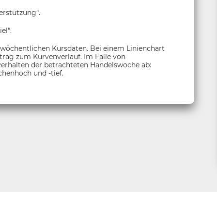
erstützung“.
el“.
 wöchentlichen Kursdaten. Bei einem Linienchart
itrag zum Kurvenverlauf. Im Falle von
sverhalten der betrachteten Handelswoche ab:
henhoch und -tief.