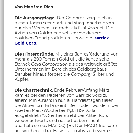
Von Manfred Ries
Die Ausgangslage
. Der Goldpreis zeigt sich in
diesen Tagen sehr stark und stieg innerhalb von
nur drei Wochen um mehr als fünf Prozent. Die
Aktien von Goldminen sollten von diesem
positiven Trend profitieren – etwa die
Barrick
Gold Corp.
Die Hintergründe.
Mit einer Jahresförderung von
mehr als 200 Tonnen Gold gilt die kanadische
Barrick Gold Corporation
als das weltweit größte
Unternehmen im Bereich des Goldbergbaus.
Darüber hinaus fördert die
Company
Silber und
Kupfer.
Die Charttechnik
. Ende Februar/Anfang März
kam es bei den Papieren von Barrick Gold zu
einem Mini-Crash: In nur 16 Handelstagen fielen
die Aktien um 16 Prozent. Der Boden wurde in der
zweiten März-Woche bei 17,35 US-Dollar
ausgebildet (A). Seither strebt der Aktienkurs
wieder aufwärts und notiert dabei erneut
oberhalb seines MA(200) (B). Der MACD-Indikator
auf wöchentlicher Basis ist positiv zu bewerten.