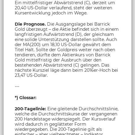
Ein mittelfristiger Abwärtstrend (C), derzeit um
20,40 US-Dollar verlaufend, steht der weiteren
Kursentwicklung jedoch im Wege.
Die Prognose.
Die Ausgangslage bei Barrick
Gold überzeugt – die Aktie befindet sich in einem
langfristigen Aufwärtstrend (D), der gleichsam
eine solide Unterstützung darstellen sollte. Auch
der MA(200) um 18,10 US-Dollar gewährt dem
Titel Halt. Sollte der Goldpreis weiter nach oben
tendieren, dürfte dem Aktienkurs von Barrick
Gold mittelfristig der Ausbruch über den
bestehenden Abwärtstrend (C) gelingen. Das
nächste Kursziel läge dann beim 2016er-Hoch bei
23,47 US-Dollar.
---
*) Glossar:
200-Tagelinie:
Eine gleitende Durchschnittslinie,
welche die Durchschnittskurse der vergangenen
200 Handelstage widerspiegelt. Der Kursverlauf
wird dadurch in geglätteter Form
wiedergegeben. Die 200-Tagelinie gilt als
einfacher – aber vielbeachteter – Indikator