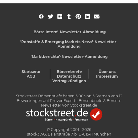
'Börse Intern'-Newsletter-Abmeldung
'Rohstoffe & Emerging Markets News'-Newsletter-
Abmeldung
'Marktberichte'-Newsletter-Abmeldung
Startseite
Börsenbriefe
Über uns
AGB
Datenschutz
Impressum
Vertrag kündigen
Stockstreet Börsenbriefe
haben
5,00
von
5
Sternen von
12
Bewertungen auf
ProvenExpert
| Börsenbriefe & Börsen-
Newsletter von Stockstreet.de
© Copyright 2001 - 2026
stock3 AG, Balanstraße 71b, D-81541 München