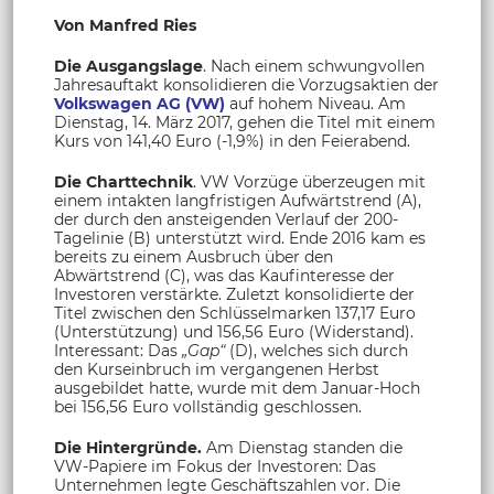
Von Manfred Ries
Die Ausgangslage
. Nach einem schwungvollen
Jahresauftakt konsolidieren die Vorzugsaktien der
Volkswagen AG (VW)
auf hohem Niveau. Am
Dienstag, 14. März 2017, gehen die Titel mit einem
Kurs von 141,40 Euro (-1,9%) in den Feierabend.
Die Charttechnik
. VW Vorzüge überzeugen mit
einem intakten langfristigen Aufwärtstrend (A),
der durch den ansteigenden Verlauf der 200-
Tagelinie (B) unterstützt wird. Ende 2016 kam es
bereits zu einem Ausbruch über den
Abwärtstrend (C), was das Kaufinteresse der
Investoren verstärkte. Zuletzt konsolidierte der
Titel zwischen den Schlüsselmarken 137,17 Euro
(Unterstützung) und 156,56 Euro (Widerstand).
Interessant: Das
„Gap“
(D), welches sich durch
den Kurseinbruch im vergangenen Herbst
ausgebildet hatte, wurde mit dem Januar-Hoch
bei 156,56 Euro vollständig geschlossen.
Die Hintergründe.
Am Dienstag standen die
VW-Papiere im Fokus der Investoren: Das
Unternehmen legte Geschäftszahlen vor. Die