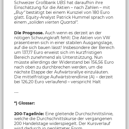
Schweizer Großbank
UBS
hat daraufhin ihre
Einschätzung für die Aktien – nach Zahlen – mit
„Buy“
bestätigt bei einem Kursziel von 180 Euro
glatt. Equity-Analyst Patrick Hummel sprach von
einem
„soliden vierten Quartal“.
Die Prognose.
Auch wenn es derzeit an der
nötigen Schwungkraft fehlt: Die Aktien von VW
präsentieren sich in einer stabilen Ausgangslage,
auf die sich bauen lässt! Insbesondere der Bereich
um 137,17 Euro erweist sich im kurzfristigen
Bereich zunehmend als Unterstützung. Nun
müsste allerdings der Widerstand bei 156,56 Euro
nach oben zu durchbrechen werden, um die
nächste Etappe der Aufwärtsrallye einzuläuten.
Die mittelfristige Aufwärtstrendlinie (A) – derzeit
bei 126,20 Euro verlaufend – verspricht Halt
---
*) Glossar:
200-Tagelinie:
Eine gleitende Durchschnittslinie,
welche die Durchschnittskurse der vergangenen
200 Handelstage widerspiegelt. Der Kursverlauf
wird dadurch in geglätteter Form