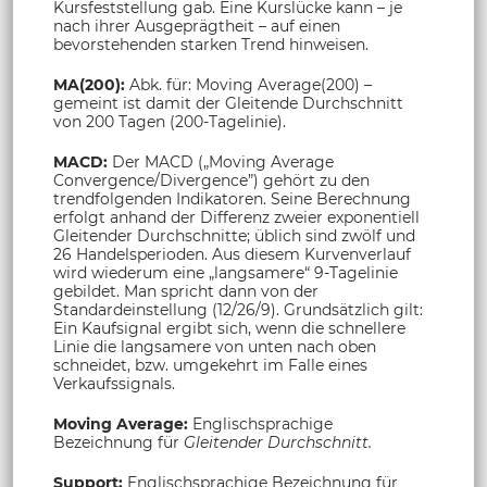
Kursfeststellung gab. Eine Kurslücke kann – je
nach ihrer Ausgeprägtheit – auf einen
bevorstehenden starken Trend hinweisen.
MA(200):
Abk. für: Moving Average(200) –
gemeint ist damit der Gleitende Durchschnitt
von 200 Tagen (200-Tagelinie).
MACD:
Der MACD („Moving Average
Convergence/Divergence”) gehört zu den
trendfolgenden Indikatoren. Seine Berechnung
erfolgt anhand der Differenz zweier exponentiell
Gleitender Durchschnitte; üblich sind zwölf und
26 Handelsperioden. Aus diesem Kurvenverlauf
wird wiederum eine „langsamere“ 9-Tagelinie
gebildet. Man spricht dann von der
Standardeinstellung (12/26/9). Grundsätzlich gilt:
Ein Kaufsignal ergibt sich, wenn die schnellere
Linie die langsamere von unten nach oben
schneidet, bzw. umgekehrt im Falle eines
Verkaufssignals.
Moving Average:
Englischsprachige
Bezeichnung für
Gleitender Durchschnitt.
Support:
Englischsprachige Bezeichnung für