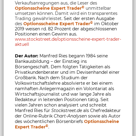
Verkaufsanregungen aus, die Leser des
©
Optionsscheine Expert Trader
unmittelbar
umsetzen können. Damit wird ein transparentes
Trading gewährleistet.
Seit der ersten Ausgabe
©
des
Optionsscheine Expert Trader
im Oktober
2019 weisen rd. 82 Prozent der abgeschlossenen
Positionen einen Gewinn aus.
www.stockstreet.de/optionsscheine-expert-trader-
aktuell
Der Autor:
Manfred Ries begann 1984 seine
Bankausbildung – der Einstieg ins
Börsengeschäft. Dem folgten Tätigkeiten als
Privatkundenberater und im Devisenhandel einer
Großbank. Nach dem Studium der
Volkswirtschaftslehre absolvierte er bei einem
namhaften Anlegermagazin ein Volontariat als
Wirtschaftsjournalist und war lange Jahre als
Redakteur in leitenden Positionen tätig. Seit
vielen Jahren schon analysiert und schreibt
Manfred Ries für
Stockstreet.de
als Chefredakteur
der Online-Rubrik
Chart-Analysen
sowie als Autor
des wöchentlichen Börsenbriefs
Optionsscheine
©
Expert Trader
.