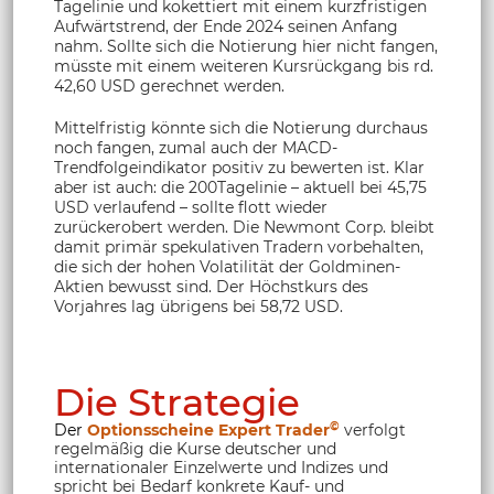
Tagelinie und kokettiert mit einem kurzfristigen
Aufwärtstrend, der Ende 2024 seinen Anfang
nahm. Sollte sich die Notierung hier nicht fangen,
müsste mit einem weiteren Kursrückgang bis rd.
42,60 USD gerechnet werden.
Mittelfristig könnte sich die Notierung durchaus
noch fangen, zumal auch der MACD-
Trendfolgeindikator positiv zu bewerten ist. Klar
aber ist auch: die 200Tagelinie – aktuell bei 45,75
USD verlaufend – sollte flott wieder
zurückerobert werden. Die Newmont Corp. bleibt
damit primär spekulativen Tradern vorbehalten,
die sich der hohen Volatilität der Goldminen-
Aktien bewusst sind. Der Höchstkurs des
Vorjahres lag übrigens bei 58,72 USD.
Die Strategie
©
Der
Optionsscheine Expert Trader
verfolgt
regelmäßig die Kurse deutscher und
internationaler Einzelwerte und Indizes und
spricht bei Bedarf konkrete Kauf- und