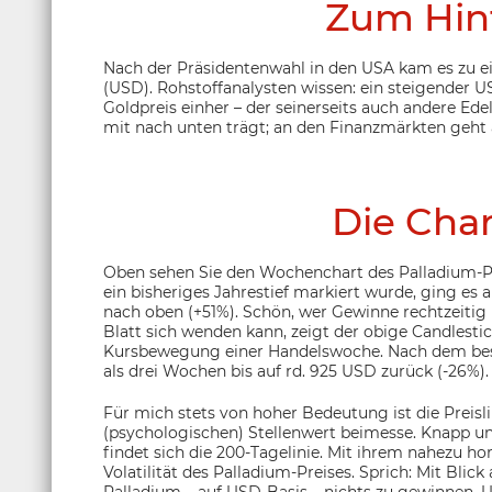
Zum Hin
Nach der Präsidentenwahl in den USA kam es zu 
(USD). Rohstoffanalysten wissen: ein steigender 
Goldpreis einher – der seinerseits auch andere Ede
mit nach unten trägt; an den Finanzmärkten geht 
Die Char
Oben sehen Sie den Wochenchart des Palladium-
ein bisheriges Jahrestief markiert wurde, ging es
nach oben (+51%). Schön, wer Gewinne rechtzeitig 
Blatt sich wenden kann, zeigt der obige Candlestick
Kursbewegung einer Handelswoche. Nach dem besch
als drei Wochen bis auf rd. 925 USD zurück (-26%).
Für mich stets von hoher Bedeutung ist die Preisl
(psychologischen) Stellenwert beimesse. Knapp un
findet sich die 200-Tagelinie. Mit ihrem nahezu ho
Volatilität des Palladium-Preises. Sprich: Mit Bli