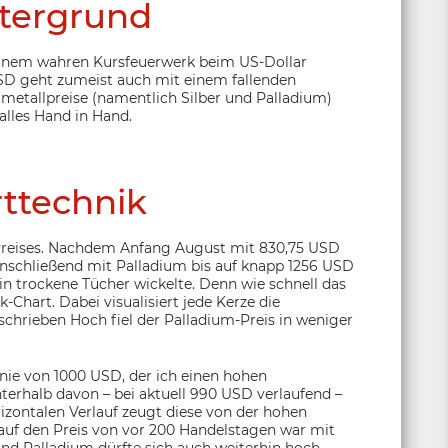
tergrund
einem wahren Kursfeuerwerk beim US-Dollar
USD geht zumeist auch mit einem fallenden
lmetallpreise (namentlich Silber und Palladium)
alles Hand in Hand.
ttechnik
Preises. Nachdem Anfang August mit 830,75 USD
 anschließend mit Palladium bis auf knapp 1256 USD
in trockene Tücher wickelte. Denn wie schnell das
-Chart. Dabei visualisiert jede Kerze die
rieben Hoch fiel der Palladium-Preis in weniger
inie von 1000 USD, der ich einen hohen
terhalb davon – bei aktuell 990 USD verlaufend –
rizontalen Verlauf zeugt diese von der hohen
ck auf den Preis von vor 200 Handelstagen war mit