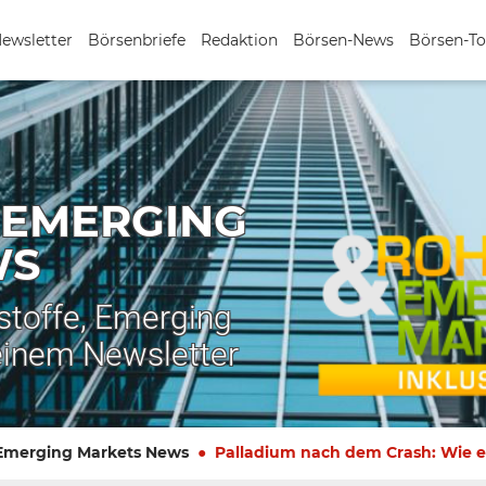
Newsletter
Börsenbriefe
Redaktion
Börsen-News
Börsen-To
 EMERGING
WS
stoffe, Emerging
einem Newsletter
 Emerging Markets News
Palladium nach dem Crash: Wie e