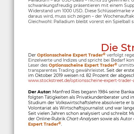
Palladium – auf USD-Basis – nichts zu gewinnen. 
schwankungsfreudig präsentieren mit einem Sup
Widerstand um 1000 USD. Diese Schlüsselmarke
daraus wird, muss sich zeigen – der Wochenaufta
Gleichwohl: Palladium bleibt vorerst ein Spielball s
Die St
©
Der
Optionsscheine Expert Trader
verfolgt rege
Einzelwerte und Indizes und spricht bei Bedarf ko
©
Leser des
Optionsscheine Expert Trader
unmitte
transparentes Trading gewährleistet.
Seit der ers
im Oktober 2019 weisen rd. 82 Prozent der abgesc
www.stockstreet.de/optionsscheine-expert-trader-a
Der Autor:
Manfred Ries begann 1984 seine Banka
folgten Tätigkeiten als Privatkundenberater und
Studium der Volkswirtschaftslehre absolvierte er
Volontariat als Wirtschaftsjournalist und war lange
Seit vielen Jahren schon analysiert und schreibt M
der Online-Rubrik
Chart-Analysen
sowie als Autor
©
Expert Trader
.