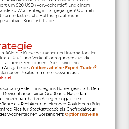
Und Palladium dürfte sich auch weiterhin hoch
port um 920 USD (Vorwochentief) und einem
 wurde zu Wochenbeginn angegangen! Ob mehr
kt zumindest macht Hoffnung auf mehr.
pekulativer Kurzfrist-Trader.
rategie
lmäßig die Kurse deutscher und internationaler
nkrete Kauf- und Verkaufsanregungen aus, die
lbar umsetzen können. Damit wird ein
©
ten Ausgabe
des
Optionsscheine Expert Trader
hlossenen Positionen einen Gewinn aus.
ktuell
usbildung – der Einstieg ins Börsengeschäft. Dem
 im Devisenhandel einer Großbank. Nach dem
 bei einem namhaften Anlegermagazin ein
 Jahre als Redakteur in leitenden Positionen tätig.
anfred Ries für
Stockstreet.de
als Chefredakteur
 des wöchentlichen Börsenbriefs
Optionsscheine