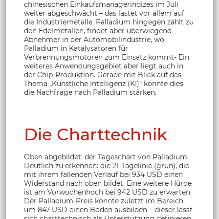
chinesischen Einkaufsmanagerindizes im Juli
weiter abgeschwächt – das lastet vor allem auf
die Industriemetalle. Palladium hingegen zählt zu
den Edelmetallen, findet aber überwiegend
Abnehmer in der Automobilindustrie, wo
Palladium in Katalysatoren für
Verbrennungsmotoren zum Einsatz kommt- Ein
weiteres Anwendungsgebiet aber liegt auch in
der Chip-Produktion. Gerade mit Blick auf das
Thema „Künstliche Intelligenz (KI)“ könnte dies
die Nachfrage nach Palladium stärken.
Die Charttechnik
Oben abgebildet: der Tageschart von Palladium.
Deutlich zu erkennen: die 21-Tagelinie (grün), die
mit ihrem fallenden Verlauf bei 934 USD einen
Widerstand nach oben bildet. Eine weitere Hürde
ist am Vorwochenhoch bei 942 USD zu erwarten.
Der Palladium-Preis konnte zuletzt im Bereich
um 847 USD einen Boden ausbilden – dieser lässt
sich charttechnisch als Unterstützung definieren