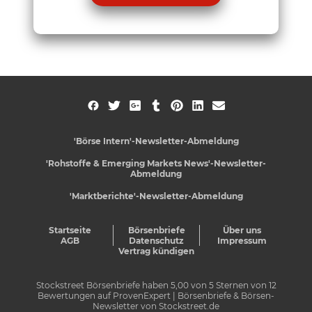
'Börse Intern'-Newsletter-Abmeldung
'Rohstoffe & Emerging Markets News'-Newsletter-
Abmeldung
'Marktberichte'-Newsletter-Abmeldung
Startseite
Börsenbriefe
Über uns
AGB
Datenschutz
Impressum
Vertrag kündigen
Stockstreet Börsenbriefe
haben
5,00
von
5
Sternen von
12
Bewertungen auf
ProvenExpert
| Börsenbriefe & Börsen-
Newsletter von Stockstreet.de