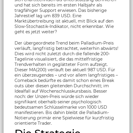
und hat sich bereits im ersten Halbjahr als
tragfähiger Support erwiesen. Das bisherige
Jahrestief lag um 839 USD. Eine
Marktübertreibung ist aktuell, mit Blick auf den
Slow-Stochastik-Indikator, nicht erkennbar. Wie
geht es jetzt weiter?
Der übergeordnete Trend beim Palladium-Preis
verläuft, langfristig betrachtet, weiterhin abwärts!
Dies wird nicht zuletzt durch die fallende 200-
Tagelinie visualisiert, die das mittelfristige
Trendverhalten in geglätteter Form aufzeigt.
Dieser MA(200) verläuft bei aktuell 987 USD. Für
ein überzeugendes – und vor allem langfristiges –
Comeback bedürfte es damit schon eines Break
outs über diesen gleitenden Durchschnitt; im
Idealfall auf Wochenschlusskursbasis. Besser
noch: der Unzen-Preis würde sich wieder
signifikant oberhalb seiner psychologisch
bedeutsamen Schlüsselmarke von 1000 USD
manifestieren. Bis dahin bleibt die Palladium-
Notierung primär eine Spielwiese für kurzfristig
orientierte Trader.