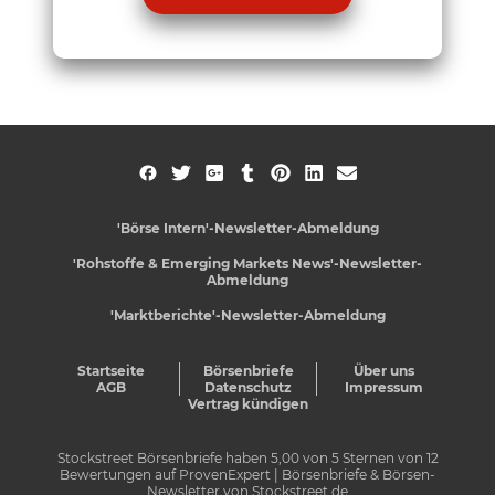
'Börse Intern'-Newsletter-Abmeldung
'Rohstoffe & Emerging Markets News'-Newsletter-
Abmeldung
'Marktberichte'-Newsletter-Abmeldung
Startseite
Börsenbriefe
Über uns
AGB
Datenschutz
Impressum
Vertrag kündigen
Stockstreet Börsenbriefe
haben
5,00
von
5
Sternen von
12
Bewertungen auf
ProvenExpert
| Börsenbriefe & Börsen-
Newsletter von Stockstreet.de