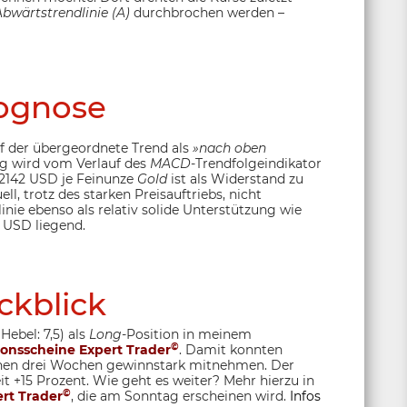
Abwärtstrendlinie (A)
durchbrochen werden –
ognose
f der übergeordnete Trend als
»nach oben
g wird vom Verlauf des
MACD
-Trendfolgeindikator
 2142 USD je Feinunze
Gold
ist als Widerstand zu
ll, trotz des starken Preisauftriebs, nicht
linie ebenso als relativ solide Unterstützung wie
0 USD liegend.
ckblick
ebel: 7,5) als
Long
-Position in meinem
©
onsscheine Expert Trader
. Damit konnten
enen drei Wochen gewinnstark mitnehmen. Der
eit +15 Prozent. Wie geht es weiter? Mehr hierzu in
©
rt Trader
, die am Sonntag erscheinen wird.
Infos