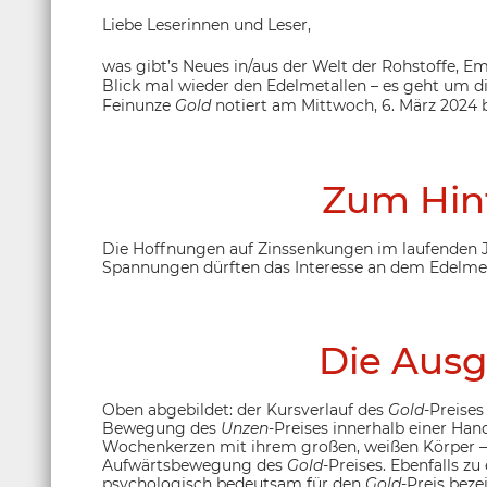
Liebe Leserinnen und Leser,
was gibt’s Neues in/aus der Welt der Rohstoffe, 
Blick mal wieder den Edelmetallen – es geht um di
Feinunze
Gold
notiert am Mittwoch, 6. März 2024 b
Zum Hin
Die Hoffnungen auf Zinssenkungen im laufenden 
Spannungen dürften das Interesse an dem Edelmeta
Die Ausg
Oben abgebildet: der Kursverlauf des
Gold
-Preises
Bewegung des
Unzen
-Preises innerhalb einer Han
Wochenkerzen mit ihrem großen, weißen Körper – 
Aufwärtsbewegung des
Gold
-Preises. Ebenfalls zu
psychologisch bedeutsam für den
Gold
-Preis beze