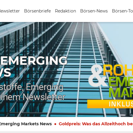
Newsletter
Börsenbriefe
Redaktion
Börsen-News
Börsen-To
 EMERGING
WS
stoffe, Emerging
einem Newsletter
 Emerging Markets News
Goldpreis: Was das Allzeithoch b