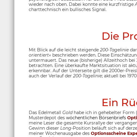
wieder nach oben. Dabei konnte eine kurzfristige
charttechnisch ein bullisches Signal.
Die Pr
Mit Blick auf die leicht steigende
200-Tagelinie
dar
orientiert«
beschrieben werden. Diese Einschätzun
untermauert. Das neue (bisherige) Allzeithoch bei
betrachten. Eine überkaufte Marktsituation ist aktue
erkennbar. Auf der Unterseite gilt die 2000er-Preis
auch der Verlauf der
200-Tagelinie
; aktuell bei 197
Ein Rü
Das Edelmetall
Gold
habe ich in gehebelter Form (H
Musterdepot des
wöchentlichen Börsenbriefs
Opti
meine Leser die gesamte Kursrallye der vergang
Gewinn dieser
Long
-Position beläuft sich auf derz
meiner Wochenausgabe des
Optionsscheine Expe