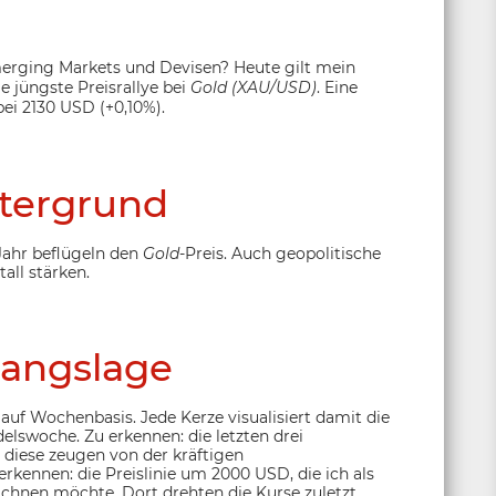
Emerging Markets und Devisen? Heute gilt mein
e jüngste Preisrallye bei
Gold (XAU/USD)
. Eine
ei 2130 USD (+0,10%).
tergrund
Jahr beflügeln den
Gold
-Preis. Auch geopolitische
ll stärken.
angslage
 auf Wochenbasis. Jede Kerze visualisiert damit die
delswoche. Zu erkennen: die letzten drei
diese zeugen von der kräftigen
 erkennen: die Preislinie um 2000 USD, die ich als
ichnen möchte. Dort drehten die Kurse zuletzt