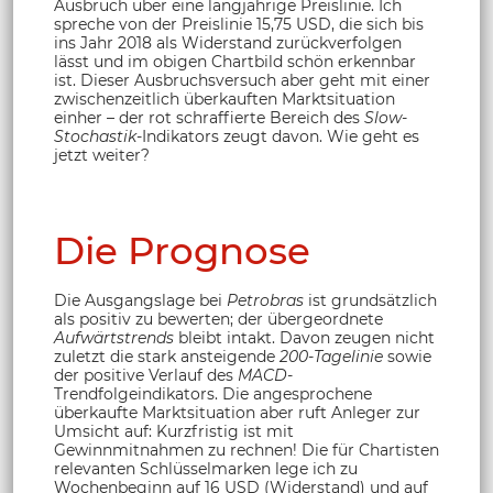
Ausbruch über eine langjährige Preislinie. Ich
spreche von der Preislinie 15,75 USD, die sich bis
ins Jahr 2018 als Widerstand zurückverfolgen
lässt und im obigen Chartbild schön erkennbar
ist. Dieser Ausbruchsversuch aber geht mit einer
zwischenzeitlich überkauften Marktsituation
einher – der rot schraffierte Bereich des
Slow-
Stochastik
-Indikators zeugt davon. Wie geht es
jetzt weiter?
Die Prognose
Die Ausgangslage bei
Petrobras
ist grundsätzlich
als positiv zu bewerten; der übergeordnete
Aufwärtstrends
bleibt intakt. Davon zeugen nicht
zuletzt die stark ansteigende
200-Tagelinie
sowie
der positive Verlauf des
MACD
-
Trendfolgeindikators. Die angesprochene
überkaufte Marktsituation aber ruft Anleger zur
Umsicht auf: Kurzfristig ist mit
Gewinnmitnahmen zu rechnen! Die für Chartisten
relevanten Schlüsselmarken lege ich zu
Wochenbeginn auf 16 USD (Widerstand) und auf