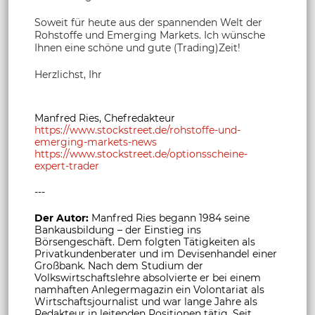
Soweit für heute aus der spannenden Welt der
Rohstoffe und Emerging Markets. Ich wünsche
Ihnen eine schöne und gute (Trading)Zeit!
Herzlichst, Ihr
Manfred Ries, Chefredakteur
https://www.stockstreet.de/rohstoffe-und-
emerging-markets-news
https://www.stockstreet.de/optionsscheine-
expert-trader
---
Der Autor:
Manfred Ries begann 1984 seine
Bankausbildung – der Einstieg ins
Börsengeschäft. Dem folgten Tätigkeiten als
Privatkundenberater und im Devisenhandel einer
Großbank. Nach dem Studium der
Volkswirtschaftslehre absolvierte er bei einem
namhaften Anlegermagazin ein Volontariat als
Wirtschaftsjournalist und war lange Jahre als
Redakteur in leitenden Positionen tätig. Seit