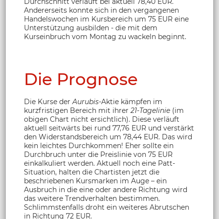
Durchschnitt verläuft bei aktuell 78,40 EUR.
Andererseits konnte sich in den vergangenen
Handelswochen im Kursbereich um 75 EUR eine
Unterstützung ausbilden - die mit dem
Kurseinbruch vom Montag zu wackeln beginnt.
Die Prognose
Die Kurse der
Aurubis
-Aktie kämpfen im
kurzfristigen Bereich mit ihrer
21-Tagelinie
(im
obigen Chart nicht ersichtlich). Diese verläuft
aktuell seitwärts bei rund 77,76 EUR und verstärkt
den Widerstandsbereich um 78,44 EUR. Das wird
kein leichtes Durchkommen! Eher sollte ein
Durchbruch unter die Preislinie von 75 EUR
einkalkuliert werden. Aktuell noch eine Patt-
Situation, halten die Chartisten jetzt die
beschriebenen Kursmarken im Auge – ein
Ausbruch in die eine oder andere Richtung wird
das weitere Trendverhalten bestimmen.
Schlimmstenfalls droht ein weiteres Abrutschen
in Richtung 72 EUR.