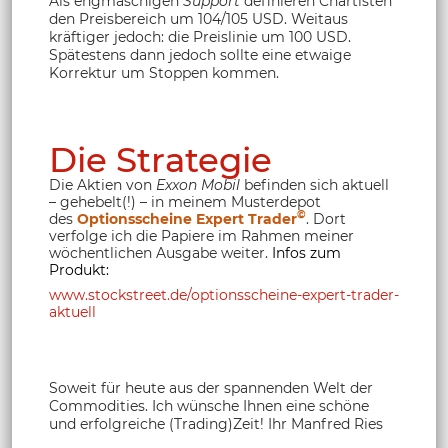
Als engmaschigen
Support
definieren Chartisten
den Preisbereich um 104/105 USD. Weitaus
kräftiger jedoch: die Preislinie um 100 USD.
Spätestens dann jedoch sollte eine etwaige
Korrektur um Stoppen kommen.
Die Strategie
Die Aktien von
Exxon Mobil
befinden sich aktuell
– gehebelt(!) – in meinem Musterdepot
©
des
Optionsscheine Expert Trader
. Dort
verfolge ich die Papiere im Rahmen meiner
wöchentlichen Ausgabe weiter.
Infos zum
Produkt:
www.stockstreet.de/optionsscheine-expert-trader-
aktuell
Soweit für heute aus der spannenden Welt der
Commodities. Ich wünsche Ihnen eine schöne
und erfolgreiche (Trading)Zeit! Ihr Manfred Ries