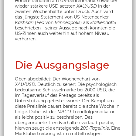
Höhere Renditen am US-Rentenmarkt sowie der
wieder stärkere USD setzten
XAU/USD
in der
zweiten Wochenhälfte unter Druck. Auch wird
das jüngste Statement von US-Notenbanker
Kashkari
(
Fed
von
Minneapolis
) als
»falkenhaft«
beschrieben – seiner Aussage nach könnten die
US-Zinsen auch weiterhin auf hohem Niveau
verharren.
Die Ausgangslage
Oben abgebildet: Der Wochenchart von
XAU/USD
. Deutlich zu sehen: Die psychologisch
bedeutsame Schlüsselmarke bei 2000 USD, die
im Tagesverlauf des Freitags bereits als
Unterstützung getestet wurde. Der Kampf um
diese Preislinie dauert bereits die achte Woche in
Folge. Dabei ist der
MACD
-Trendfolgeindikator
als leicht positiv zu beschreiben. Das
übergeordnete Trendverhalten verläuft positiv;
hiervon zeugt die ansteigende
200-Tagelinie
. Eine
Marktübertreibung ist im mittelfristigen