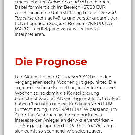
einem intakten
Aufwärtstrend (A)
nach oben.
Dabei formiert sich im Bereich ~27/28 EUR
zunehmend eine Unterstützung heraus. Die
200-
Tagelinie
dreht aufwärts und verstärkt damit den
tiefer liegenden
Support
-Bereich ~26 EUR. Der
MACD
-Trendfolgeindikator ist positiv zu
interpretieren.
Die Prognose
Der Aktienkurs der
Dt. Rohstoff AG
hat in den
vergangenen sechs Wochen gut gepunktet! Die
augenscheinliche Kurslethargie der letzten zwei
Wochen sollte damit als Konsolidierung
bezeichnet werden. Als wichtige Schlüsselmarken
haben Chartisten nun die Kurslinien 27,70 EUR
(Unterstützung) und 29,90 EUR (Widerstand) im
Auge. Ein Ausbruch nach oben dürfte das
Interesse der Anleger an der Aktie verstärken –
die Ausgangslage bei der
Dt. Rohstoff AG
zeigt
sich damit so spannend, wie selten zuvor.