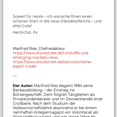
Soweit für heute – ich wünsche Ihnen einen
schönen Start in die neue (Handels)Woche – und
alles Gute!
Herzlichst, Ihr
Manfred Ries, Chefredakteur
https://www.stockstreet.de/rohstoffe-und-
emerging-markets-news
https://www.stockstreet.de/optionsscheine-
expert-trader
---
Der Autor:
Manfred Ries begann 1984 seine
Bankausbildung – der Einstieg ins
Börsengeschäft. Dem folgten Tätigkeiten als
Privatkundenberater und im Devisenhandel einer
Großbank. Nach dem Studium der
Volkswirtschaftslehre absolvierte er bei einem
namhaften Anlegermagazin ein Volontariat als
Wirtschaftsjournalist und war lange Jahre als