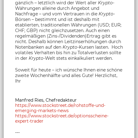
gänzlich – letztlich wird der Wert aller
Krypto
-
Währungen alleine durch Angebot und
Nachfrage – und vom Vertrauen in die
Krypto
-
Börsen – bestimmt und ist deshalb mit
etablierten, traditionellen Währungen (USD; EUR;
CHF; GBP) nicht gleichzusetzen. Auch einen
regelmäßigen (Zins-/Dividenden)Ertrag gibt es
nicht. Deshalb können Leitzinserhöhungen durch
Notenbanken auf den
Krypto
-Kursen lasten. Hoch
volatiles Verhalten bis hin zu Totalverlusten sollte
in der
Krypto
-Welt stets einkalkuliert werden.
Soweit für heute – ich wünsche Ihnen eine schöne
zweite Wochenhälfte und alles Gute! Herzlichst,
Ihr
Manfred Ries, Chefredakteur
https://www.stockstreet.de/rohstoffe-und-
emerging-markets-news
https://www.stockstreet.de/optionsscheine-
expert-trader
---