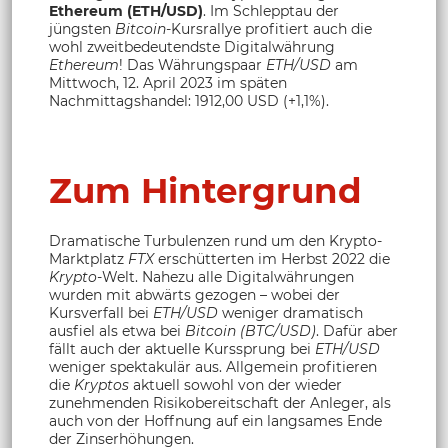
Ethereum (ETH/USD)
. Im Schlepptau der
jüngsten
Bitcoin
-Kursrallye profitiert auch die
wohl zweitbedeutendste Digitalwährung
Ethereum
! Das Währungspaar
ETH/USD
am
Mittwoch, 12. April 2023 im späten
Nachmittagshandel: 1912,00 USD (+1,1%).
Zum Hintergrund
Dramatische Turbulenzen rund um den Krypto-
Marktplatz
FTX
erschütterten im Herbst 2022 die
Krypto
-Welt. Nahezu alle Digitalwährungen
wurden mit abwärts gezogen – wobei der
Kursverfall bei
ETH/USD
weniger dramatisch
ausfiel als etwa bei
Bitcoin (BTC/USD)
. Dafür aber
fällt auch der aktuelle Kurssprung bei
ETH/USD
weniger spektakulär aus. Allgemein profitieren
die
Kryptos
aktuell sowohl von der wieder
zunehmenden Risikobereitschaft der Anleger, als
auch von der Hoffnung auf ein langsames Ende
der Zinserhöhungen.