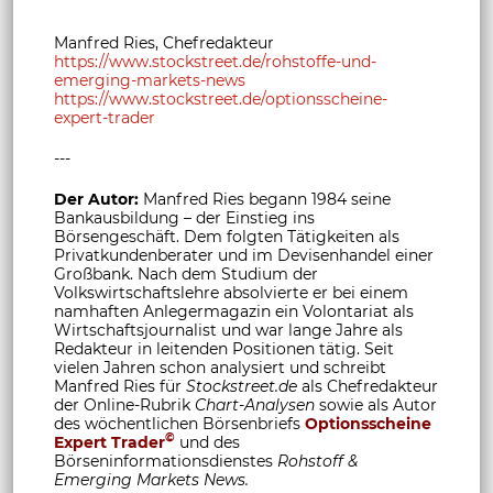
Manfred Ries, Chefredakteur
https://www.stockstreet.de/rohstoffe-und-
emerging-markets-news
https://www.stockstreet.de/optionsscheine-
expert-trader
---
Der Autor:
Manfred Ries begann 1984 seine
Bankausbildung – der Einstieg ins
Börsengeschäft. Dem folgten Tätigkeiten als
Privatkundenberater und im Devisenhandel einer
Großbank. Nach dem Studium der
Volkswirtschaftslehre absolvierte er bei einem
namhaften Anlegermagazin ein Volontariat als
Wirtschaftsjournalist und war lange Jahre als
Redakteur in leitenden Positionen tätig. Seit
vielen Jahren schon analysiert und schreibt
Manfred Ries für
Stockstreet.de
als Chefredakteur
der Online-Rubrik
Chart-Analysen
sowie als Autor
des wöchentlichen Börsenbriefs
Optionsscheine
©
Expert Trader
und des
Börseninformationsdienstes
Rohstoff &
Emerging Markets News.