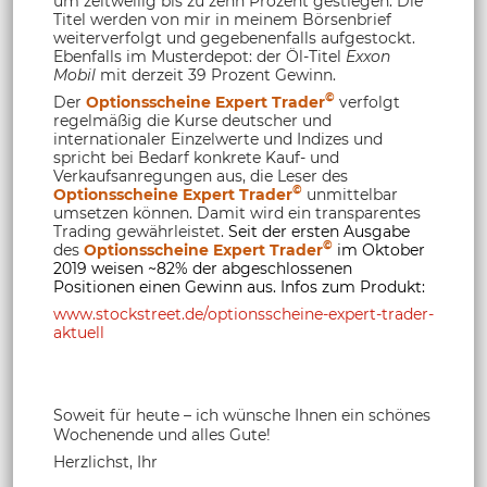
um zeitweilig bis zu zehn Prozent gestiegen. Die
Titel werden von mir in meinem Börsenbrief
weiterverfolgt und gegebenenfalls aufgestockt.
Ebenfalls im Musterdepot: der Öl-Titel
Exxon
Mobil
mit derzeit 39 Prozent Gewinn.
©
Der
Optionsscheine Expert Trader
verfolgt
regelmäßig die Kurse deutscher und
internationaler Einzelwerte und Indizes und
spricht bei Bedarf konkrete Kauf- und
Verkaufsanregungen aus, die Leser des
©
Optionsscheine Expert Trader
unmittelbar
umsetzen können. Damit wird ein transparentes
Trading gewährleistet.
Seit der ersten Ausgabe
©
des
Optionsscheine Expert Trader
im Oktober
2019 weisen ~82% der abgeschlossenen
Positionen einen Gewinn aus. Infos zum Produkt:
www.stockstreet.de/optionsscheine-expert-trader-
aktuell
Soweit für heute – ich wünsche Ihnen ein schönes
Wochenende und alles Gute!
Herzlichst, Ihr