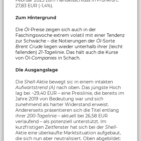
27,83 EUR (-1,4%).
Zum Hintergrund
Die
Öl
-Preise zeigen sich auch in der
Faschingswoche extrem volatil mit einer Tendenz
zur Schwäche – die Notierungen der
Öl
-Sorte
Brent Crude
liegen wieder unterhalb ihrer (leicht
fallenden)
21-Tagelinie
. Das hält auch die Kurse
von Öl-
Companies
in Schach.
Die Ausgangslage
Die
Shell
-Aktie bewegt sic in einem intakten
Aufwärtstrend (A)
nach oben. Das jüngste Hoch
lag bei ~29,40 EUR – eine Preislinie, die bereits im
Jahre 2019 von Bedeutung war und sich
zunehmend als harter Widerstand erweist.
Andererseits präsentieren sich die Titel entlang
ihrer
200-Tagelinie
– aktuell bei 26,58 EUR
verlaufend – als potenziell unterstützt. Im
kurzfristigen Zeitfenster hat sich bei der
Shell
-
Aktie eine überkaufte Marktsituation aufgebaut,
die sich nun aber neutralisiert. Oben abgebildet: