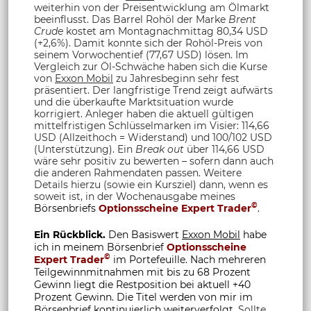
weiterhin von der Preisentwicklung am Ölmarkt
beeinflusst. Das Barrel Rohöl der Marke
Brent
Crude
kostet am Montagnachmittag 80,34 USD
(+2,6%). Damit konnte sich der Rohöl-Preis von
seinem Vorwochentief (77,67 USD) lösen. Im
Vergleich zur Öl-Schwäche haben sich die Kurse
von
Exxon Mobil
zu Jahresbeginn sehr fest
präsentiert. Der langfristige Trend zeigt aufwärts
und die überkaufte Marktsituation wurde
korrigiert. Anleger haben die aktuell gültigen
mittelfristigen Schlüsselmarken im Visier: 114,66
USD (Allzeithoch = Widerstand) und 100/102 USD
(Unterstützung). Ein
Break out
über 114,66 USD
wäre sehr positiv zu bewerten – sofern dann auch
die anderen Rahmendaten passen. Weitere
Details hierzu (sowie ein Kursziel) dann, wenn es
soweit ist, in der Wochenausgabe meines
©
Börsenbriefs
Optionsscheine Expert Trader
.
Ein Rückblick.
Den Basiswert
Exxon Mobil
habe
ich in meinem Börsenbrief
Optionsscheine
©
Expert Trader
im Portefeuille. Nach mehreren
Teilgewinnmitnahmen mit bis zu 68 Prozent
Gewinn liegt die Restposition bei aktuell +40
Prozent Gewinn. Die Titel werden von mir im
Börsenbrief kontinuierlich weiterverfolgt.
Sollte