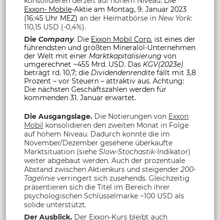
konsolidieren derzeit auf hohem Niveau.
Die
Exxon- Mobile
-Aktie am Montag, 9. Januar 2023
(16:45 Uhr MEZ)
an der Heimatbörse in
New York
:
110,15 USD (-0,4%).
Die
Company
.
Die
Exxon Mobil Corp.
ist eines der
führendsten und größten Mineralöl-Unternehmen
der Welt mit einer
Marktkapitalisierung
von
umgerechnet ~455 Mrd. USD. Das
KGV(2023e)
beträgt rd. 10,7; die
Dividendenrendite
fällt mit 3,8
Prozent – vor Steuern – attraktiv aus. Achtung:
Die nächsten Geschäftszahlen werden für
kommenden 31. Januar erwartet.
Die Ausgangslage.
Die Notierungen von
Exxon
Mobil
konsolidieren den zweiten Monat in Folge
auf hohem Niveau. Dadurch konnte die im
November/Dezember gesehene überkaufte
Marktsituation (siehe
Slow-Stochastik
-Indikator)
weiter abgebaut werden. Auch der prozentuale
Abstand zwischen Aktienkurs und steigender
200-
Tagelinie
verringert sich zusehends. Gleichzeitig
präsentieren sich die Titel im Bereich ihrer
psychologischen Schlüsselmarke ~100 USD als
solide unterstützt.
Der Ausblick.
Der
Exxon
-Kurs bleibt auch