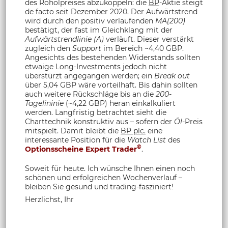
des Rohölpreises abzukoppeln: die
BP
-Aktie steigt
de facto seit Dezember 2020. Der Aufwärtstrend
wird durch den positiv verlaufenden
MA(200)
bestätigt, der fast im Gleichklang mit der
Aufwärtstrendlinie (A)
verläuft. Dieser verstärkt
zugleich den
Support
im Bereich ~4,40 GBP.
Angesichts des bestehenden Widerstands sollten
etwaige Long-Investments jedoch nicht
überstürzt angegangen werden; ein
Break out
über 5,04 GBP wäre vorteilhaft. Bis dahin sollten
auch weitere Rückschläge bis an die
200-
Tagelininie
(~4,22 GBP) heran einkalkuliert
werden. Langfristig betrachtet sieht die
Charttechnik konstruktiv aus – sofern der
Öl
-Preis
mitspielt. Damit bleibt die
BP plc.
eine
interessante Position für die
Watch List
des
©
Optionsscheine Expert Trader
.
Soweit für heute. Ich wünsche Ihnen einen noch
schönen und erfolgreichen Wochenverlauf –
bleiben Sie gesund und trading-fasziniert!
Herzlichst, Ihr