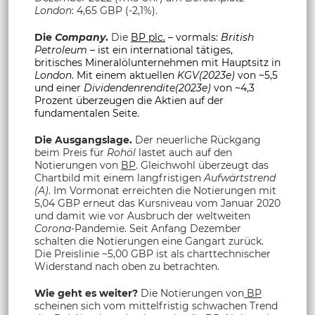
London
: 4,65 GBP (-2,1%).
Die
Company
.
Die
BP plc.
– vormals:
British
Petroleum
– ist ein international tätiges,
britisches Mineralölunternehmen mit Hauptsitz in
London
. Mit einem aktuellen
KGV(2023e)
von ~5,5
und einer
Dividendenrendite(2023e)
von ~4,3
Prozent überzeugen die Aktien auf der
fundamentalen Seite.
Die Ausgangslage.
Der neuerliche Rückgang
beim Preis für
Rohöl
lastet auch auf den
Notierungen von
BP
. Gleichwohl überzeugt das
Chartbild mit einem langfristigen
Aufwärtstrend
(A)
. Im Vormonat erreichten die Notierungen mit
5,04 GBP erneut das Kursniveau vom Januar 2020
und damit wie vor Ausbruch der weltweiten
Corona
-Pandemie. Seit Anfang Dezember
schalten die Notierungen eine Gangart zurück.
Die Preislinie ~5,00 GBP ist als charttechnischer
Widerstand nach oben zu betrachten.
Wie geht es weiter?
Die Notierungen von
BP
scheinen sich vom mittelfristig schwachen Trend