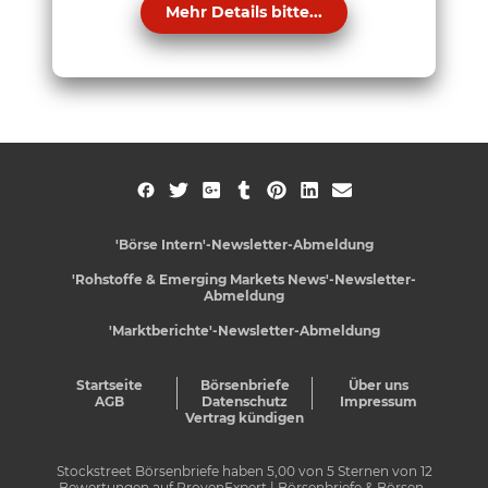
Mehr Details bitte...
'Börse Intern'-Newsletter-Abmeldung
'Rohstoffe & Emerging Markets News'-Newsletter-
Abmeldung
'Marktberichte'-Newsletter-Abmeldung
Startseite
Börsenbriefe
Über uns
AGB
Datenschutz
Impressum
Vertrag kündigen
Stockstreet Börsenbriefe
haben
5,00
von
5
Sternen von
12
Bewertungen auf
ProvenExpert
| Börsenbriefe & Börsen-